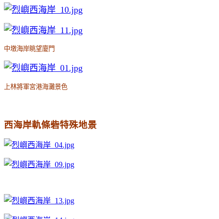
中墩海岸眺望廈門
上林將軍宮港海灘景色
西海岸軌條砦特殊地景