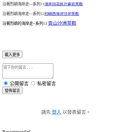
沿著烈嶼海岸走
---
系列
11
湖井頭花崗片麻岩景觀
沿著烈嶼海岸走
---
系列
12
烈嶼西海岸沙岸景觀
貴山沙洲景觀
沿著烈嶼的海岸走
--
系列
13
載入更多
公開留言
私密留言
發佈留言
請先
登入
以發表留言。
Recommended