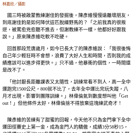
林嘉欣／攝影
國三時被啟蒙教練謝佳鈞發掘後，陳彥維慢慢遠離壞朋友，
到底謝佳鈞是如何降伏這匹脫繮野馬的？「之前我真的很叛
逆，被罵愈兇愈聽不進去，但謝教練不一樣，他都好好跟我
說。」原來陳彥維吃軟不吃硬。
回首那段荒唐歲月，如今已長大了的陳彥維說：「我很後悔
自己年少輕狂時不會想，浪費了大好人生和時間，否則我的成
績應該可以進步得更快。」只不過，他暴衝的個性，一時間還
是改不了。
「他討厭長距離課表又太隨性，訓練常看不到人，高一全中
運跑完1500公尺，800就不比了，去年全中運比完玩失蹤，八
月才出現，影響到團隊訓練。」林偉倫氣到數度想叫他「Get
out！」但他條件太好，林偉倫捨不得放棄這塊練武奇才！
陳彥維的苦練有了甜蜜的回報，今天他不只為金門拿下全中
運田徑賽史上第一金，成為金門人的驕傲，成績3分58秒15，