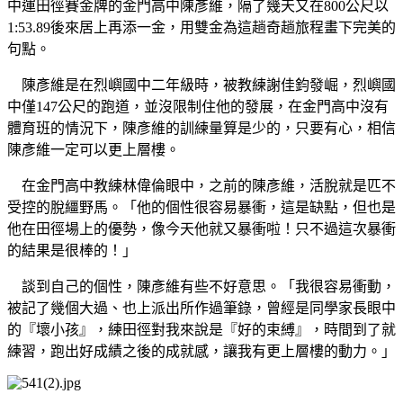
中運田徑賽金牌的金門高中陳彥維，隔了幾天又在800公尺以
1:53.89後來居上再添一金，用雙金為這趟奇趟旅程畫下完美的
句點。
陳彥維是在烈嶼國中二年級時，被教練謝佳鈞發崛，烈嶼國
中僅147公尺的跑道，並沒限制住他的發展，在金門高中沒有
體育班的情況下，陳彥維的訓練量算是少的，只要有心，相信
陳彥維一定可以更上層樓。
在金門高中教練林偉倫眼中，之前的陳彥維，活脫就是匹不
受控的脫繮野馬。「他的個性很容易暴衝，這是缺點，但也是
他在田徑場上的優勢，像今天他就又暴衝啦！只不過這次暴衝
的結果是很棒的！」
談到自己的個性，陳彥維有些不好意思。「我很容易衝動，
被記了幾個大過、也上派出所作過筆錄，曾經是同學家長眼中
的『壞小孩』，練田徑對我來說是『好的束縛』，時間到了就
練習，跑出好成績之後的成就感，讓我有更上層樓的動力。」