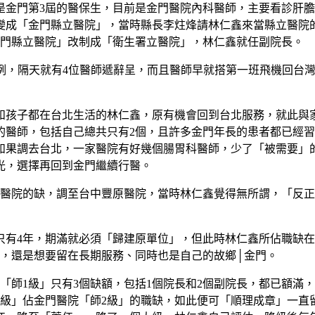
是金門第3屆的醫保生，目前是金門醫院內科醫師，主要看診肝膽
變成「金門縣立醫院」，當時縣長李炷烽請林仁鑫來當縣立醫院
「金門縣立醫院」改制成「衛生署立醫院」，林仁鑫就任副院長。
病例，隔天就有4位醫師遞辭呈，而且醫師早就搭第一班飛機回台
子和孩子都在台北生活的林仁鑫，原有機會回到台北服務，就此
的醫師，包括自己總共只有2個，且許多金門年長的患者都已經
如果調去台北，一家醫院有好幾個腸胃科醫師，少了「被需要」
光，選擇再回到金門繼續行醫。
醫院的缺，調至台中豐原醫院，當時林仁鑫覺得無所謂，「反正
有4年，期滿就必須「歸建原單位」，但此時林仁鑫所佔職缺在
後，還是想要留在長期服務、同時也是自己的故鄉│金門。
師1級」只有3個缺額，包括1個院長和2個副院長，都已額滿
降級」佔金門醫院「師2級」的職缺，如此便可「順理成章」一