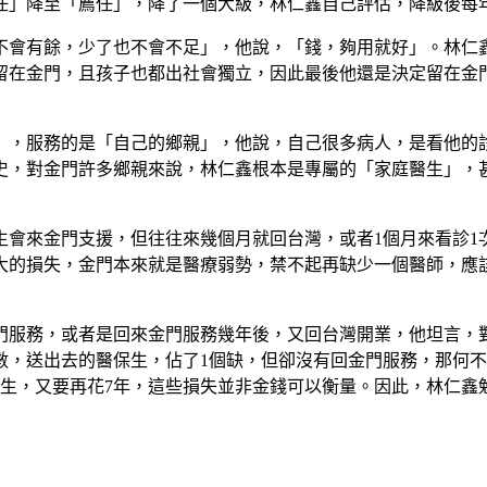
簡任」降至「薦任」，降了一個大級，林仁鑫自己評估，降級後每
會有餘，少了也不會不足」，他說，「錢，夠用就好」。林仁
留在金門，且孩子也都出社會獨立，因此最後他還是決定留在金
，服務的是「自己的鄉親」，他說，自己很多病人，是看他的
史，對金門許多鄉親來說，林仁鑫根本是專屬的「家庭醫生」，
會來金門支援，但往往來幾個月就回台灣，或者1個月來看診1
大的損失，金門本來就是醫療弱勢，禁不起再缺少一個醫師，應
服務，或者是回來金門服務幾年後，又回台灣開業，他坦言，
數，送出去的醫保生，佔了1個缺，但卻沒有回金門服務，那何
醫生，又要再花7年，這些損失並非金錢可以衡量。因此，林仁鑫