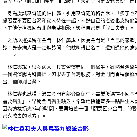
職等，從「師1級」降至「師2級」，大約等同是公務員從「
身為虔誠基督徒的林仁鑫，引用基督徒的格言說，「多了也不
慮著要不要回台灣和家人待在一起，幸好自己的老婆也支持他
下午他便搭機回台北與老婆相聚，笑稱自己是「假日夫妻」。
之所以選擇留在金門，林仁鑫說，因為金門是「自己的家鄉」
診，許多病人是一走進診間，他就叫得出名字，還知道他的病
了」。
林仁鑫說，很多病人，其實習慣看同一個醫生，雖然台灣醫生
一個資深腸胃科醫師，如果去了台灣服務，對金門而言是個極
出」醫師到台灣？
林仁鑫也感嘆，過去金門有部分醫保生，畢業後選擇不回金門
需要醫生」，早期金門醫生缺乏，希望趕快補齊多一點醫生人
因為這樣損失7年的時間，要再培養一個「願意回來金門」的
己喜歡去的地方」。