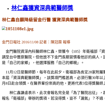
林仁鑫獲資深典範醫師獎
林仁鑫自願降級留金行醫 獲資深典範醫師獎
金門日報社 2016/11/08 記者：陳冠霖 報導
金門醫院資深內科醫師林仁鑫，榮獲今（105）年衛福部「資
調至台中豐原醫院，但他放不下金門長期習慣看他診的病人，
是「自己的家鄉」，他選擇服務「自己的鄉親」。
11月12日是醫師節，每年在此前夕，衛福部為肯定28家附
本屆「資深典範醫師獎」，該獎項門檻甚高，必須行醫30年以
月8日赴台領獎，在醫界輩份崇高的他，更將代表5位得獎醫師
林仁鑫謙虛表示，此次會報名完全是「為了醫院出征」，起初
報名「衛福部」舉辦的獎項，若沒得獎，豈不「漏氣」？不過