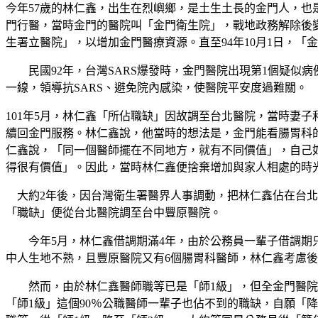
今年57歲的林仁鑫，出生在烈嶼鄉，是土生土長的金門人，也
門行醫，當時金門的醫院叫「金門衛生院」，戰地政務解除後
生署立醫院」，以增加金門醫療資源。直至94年10月1日，
民國92年，台灣SARS爆發時，金門醫院出現第1個疑似
一線，領導抗SARS、避免院內感染，使醫院平安度過難關。
101年5月，林仁鑫「所佔職缺」因故調至台北醫院，當時妻
續回金門服務。林仁鑫說，他當時的想法是，金門能看腸胃科
仁鑫說，「同一個醫師擺在不同地方，就有不同價值」，自己
得很有價值」。因此，當時林仁鑫便捨棄增加與家人相處的時
大約2年後，因台灣衛生署醫界人事調動，把林仁鑫佔在台北
「職缺」便從台北醫院調至台中豐原醫院。
今年5月，林仁鑫借調期滿4年，由於公務員一輩子借調期只
中人生地不熟，且豐原醫院又有6個腸胃科醫師，林仁鑫考慮
然而，由於林仁鑫醫師職等已是「師1級」，但全金門醫院「
「師1級」這個90％公職醫師一輩子也佔不到的職缺，自願「