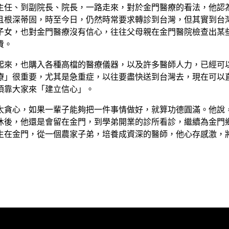
主任、到副院長、院長，一路走來，對於金門醫療的看法，他認
且根深蒂固，時至今日，仍然時常要求轉診到台灣，但其實到台
子女，也對金門醫療沒有信心，往往父母親在金門醫院檢查出某
費。
來，也購入各種高檔的醫療儀器，以及許多醫師人力，已經可
療」很重要，尤其是急重症，以往要盡快送到台灣去，現在可以
須靠大家來「建立信心」。
貪心，如果一輩子能夠把一件事情做好，就算功德圓滿。他說
休後，他還是會留在金門，到學弟開業的診所看診，繼續為金門
生在金門，從一個農家子弟，培養成資深的醫師，他心存感激，