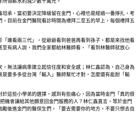
年所領薪水約減少數十萬元。
鑫坦承，當初要決定降級留在金門，心裡也是經過一番掙扎，考
門，目前在金門醫院看診時間為禮拜二至五的早上，每個禮拜五
診「連看兩三代」，從爺爺看到爸爸再看到孫子，都是來找他看
甚至有病人說，我們全家都給林醫師看，「看到林醫師就放心
次，無法讓病患建立起信任度和安全感；林仁鑫認為，自己身為
該是要多多從台灣「輸入」醫師幫忙才對，怎麼還有能耐「輸
對於這些小學弟的選擇，感到有些痛心，因為當時金門「真的很
不把機會讓給其他願意回金門服務的人？林仁鑫直言，等於金門
勉勵後進金門的醫保生們，「要去需要你的地方，不要只想去自