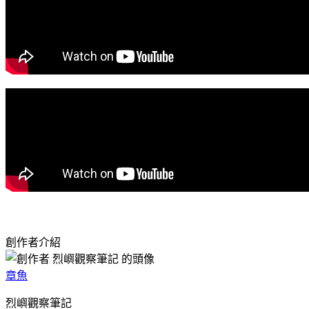
創作者介紹
章魚
烈嶼觀察筆記