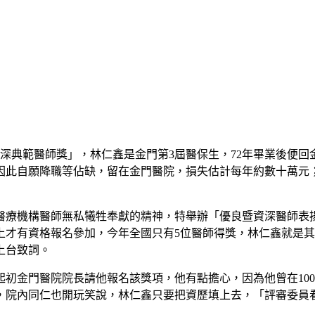
深典範醫師獎」，林仁鑫是金門第3屆醫保生，72年畢業後便回
因此自願降職等佔缺，留在金門醫院，損失估計每年約數十萬元
屬醫療機構醫師無私犧牲奉獻的精神，特舉辦「優良暨資深醫師表
上才有資格報名參加，今年全國只有5位醫師得獎，林仁鑫就是其
上台致詞。
金門醫院院長請他報名該獎項，他有點擔心，因為他曾在100
，院內同仁也開玩笑說，林仁鑫只要把資歷填上去，「評審委員