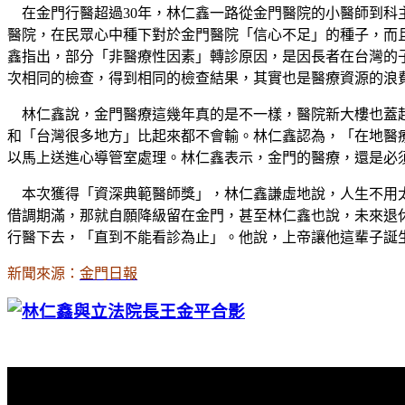
在金門行醫超過30年，林仁鑫一路從金門醫院的小醫師到科
醫院，在民眾心中種下對於金門醫院「信心不足」的種子，而
鑫指出，部分「非醫療性因素」轉診原因，是因長者在台灣的
次相同的檢查，得到相同的檢查結果，其實也是醫療資源的浪
林仁鑫說，金門醫療這幾年真的是不一樣，醫院新大樓也蓋起
和「台灣很多地方」比起來都不會輸。林仁鑫認為，「在地醫
以馬上送進心導管室處理。林仁鑫表示，金門的醫療，還是必
本次獲得「資深典範醫師獎」，林仁鑫謙虛地說，人生不用太
借調期滿，那就自願降級留在金門，甚至林仁鑫也說，未來退
行醫下去，「直到不能看診為止」。他說，上帝讓他這輩子誕
新聞來源：
金門日報