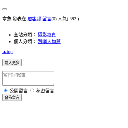
章魚 發表在
痞客邦
留言
(0)
人氣(
382
)
全站分類：
攝影寫真
個人分類：
烈嶼人物篇
▲top
載入更多
公開留言
私密留言
發佈留言