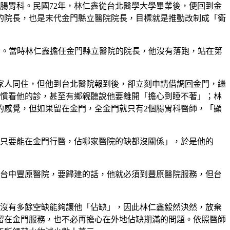
腸胃科。民國72年，林仁鑫從台北醫學大學畢業後，便回到金
的院長，也是末代金門縣立醫院院長，目標就是推動改制成「衛
灣。當時林仁鑫擔任金門縣立醫院的院長，他沒有落跑，站在第
與家人同住，但他到台北醫院報到後，卻立刻申請借調回金門，繼
習慣看他的診，甚至有鄉親聽說他要離開「擔心到睡不著」；林
的感覺，但如果留在金門，全金門就只有2個腸胃科醫師，「顯
只要能在金門行醫，佔哪家醫院的缺都沒關係」，於是他的
台中豐原醫院，要歸建的話，他就必須到豐原醫院服務，但台
，沒有多餘空缺能夠讓他「佔缺」，因此林仁鑫毅然決然，放棄
直留在金門服務，也不必再擔心在外地佔缺期滿的問題。依照醫師