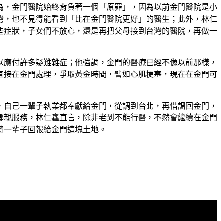
為，金門醫院始終背負著一個「原罪」，因為以前金門醫院是小
灣，也不見得能看到「比在金門醫院更好」的醫生；此外，林仁
些症狀，子女們不放心，還是再把父母接到台灣的醫院，再做一
以應付許多疑難雜症；他強調，金門的醫療已經不像以前那樣，
直接在金門處理，爭取黃金時間，譬如心肌梗塞，現在在金門可
，自己一輩子執業都奉獻給金門，從調到台北，再借調回金門，
鄉親服務，林仁鑫直言，除非老到不能行醫，不然會繼續在金門
將一輩子回報給金門這塊土地。