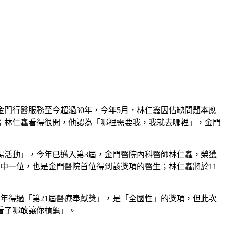
金門行醫服務至今超過30年，今年5月，林仁鑫因佔缺問題本應
；林仁鑫看得很開，他認為「哪裡需要我，我就去哪裡」，金門
揚活動」，今年已邁入第3屆，金門醫院內科醫師林仁鑫，榮獲
中一位，也是金門醫院首位得到該獎項的醫生；林仁鑫將於11
年得過「第21屆醫療奉獻獎」，是「全國性」的獎項，但此次
看了哪敢讓你槓龜」。