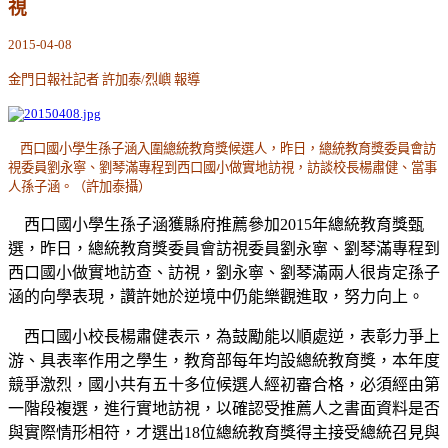
視
2015-04-08
金門日報社記者 許加泰/烈嶼 報導
西口國小學生孫子涵入圍總統教育獎候選人，昨日，總統教育獎委員會訪
視委員劉永寧、劉琴滿專程到西口國小做實地訪視，訪談校長楊肅健、當事
人孫子涵。（許加泰攝）
西口國小學生孫子涵獲縣府推薦參加2015年總統教育獎甄
選，昨日，總統教育獎委員會訪視委員劉永寧、劉琴滿專程到
西口國小做實地訪查、訪視，劉永寧、劉琴滿兩人很肯定孫子
涵的向學表現，讚許她於逆境中仍能樂觀進取，努力向上。
西口國小校長楊肅健表示，為鼓勵能以順處逆，表彰力爭上
游、具表率作用之學生，教育部每年均設總統教育獎，本年度
競爭激烈，國小共有五十多位候選人經初審合格，必須經由第
一階段複選，進行實地訪視，以確認受推薦人之書面資料是否
與實際情形相符，才選出18位總統教育獎得主接受總統召見與