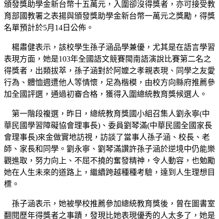
頒發獎助學金新台幣十五萬元，入圍卻沒得獎者，亦可接受教
育部國教署之表揚與頒發獎助學金新台幣一萬元之獎勵，得獎
名單預計於5月14日公佈。
楊肅健表示，該校學生孫子涵品學兼優，尤其是在語言學習
表現方面，她是103年全國語文競賽閩南語演說比賽第二名之
得獎者，出類拔萃，孫子涵對於阿嬤之孝親表現、同學之友愛
行為、體恤週遭他人等情懷，足為楷模，由校方向縣府推薦參
加全國評選，通過初審合格，獲得入圍總統教育獎候選人。
第一階段複選，昨日，總統教育獎國小組召集人劉永寧(中
華民國學習障礙協會理事長)、委員劉琴滿(中華民國全國家長
會理事長)來金做實地訪視，訪談了當事人孫子涵、校長、老
師、家長和同學。劉永寧、劉琴滿讚許孫子涵於逆境中仍能樂
觀進取，努力向上、不屈不撓的奮發精神，令人動容，也勉勵
她在人生未來的道路上，繼續跨越種種考驗，達到人生理想目
標。
孫子涵表示，她被學校推薦參加總統教育獎後，曾在圖書室
翻閱歷年得獎者之事蹟，發現比她表現優秀的人太多了，她是