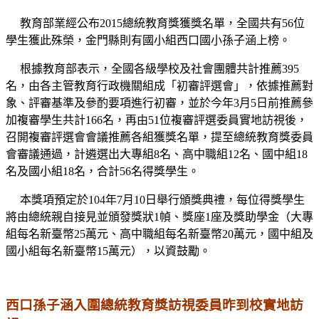
教育部業經公布2015總統教育獎獲獎名單，全國共有56位
學生獲此殊榮，金門縣則有國小組西口國小孫子涵上榜。
根據教育部表示，全國各級學校及社會團體共計推薦395
名，由各主管教育行政機關組成「初審評選會」，依據推薦對
象、評審基準及參酌要項進行初審，並於今年3月5日前推薦參
加複審學生共計166名，再由51位複審評選委員實地訪視後，
召開複審評選會會議推薦各組獲獎名單，提至總統教育獎委員
會審議通過，計遴選出大專組8名、高中職組12名、國中組18
名及國小組18名，合計56名得獎學生。
本獎項預定於104年7月10日舉行頒獎典禮，每位得獎學生
將由總統親自接見並頒發獎狀1幀、獎座1座及獎助學金（大專
組每名新臺幣25萬元、高中職組每名新臺幣20萬元，國中組及
國小組每名新臺幣15萬元），以資鼓勵。
西口孫子涵入圍總統教育獎訪視委員昨到校實地訪