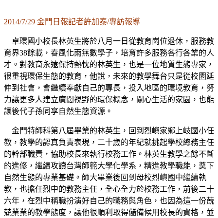
2014/7/29 金門日報記者許加泰/專訪報導
卓環國小校長林英生將於八月一日從教育崗位退休，服務教
育界38餘載，春風化雨無數學子，培育許多服務各行各業的人
才。對教育永遠保持熱忱的林英生，也是一位地質生態專家，
很重視環保生態的教育，他說，未來的教學舞台只是從校園延
伸到社會，會繼續奉獻自己的專長，投入地區的環境教育，努
力讓更多人建立廣闊視野的環保概念，關心生活的家園，也能
讓後代子孫同享自然生態資源。
金門特師科第八屆畢業的林英生，回到烈嶼家鄉上岐國小任
教，教學的認真負責表現，二十歲的年紀就挑起學校總務主任
的幹部職責，協助校長來執行校務工作。林英生教學之餘不斷
的進修，繼續攻讀台灣師範大學化學系，精進教學職能，奠下
自然生態的專業基礎。師大畢業後回到母校烈嶼國中繼續執
教，也擔任烈中的教務主任，全心全力於校務工作，前後二十
六年，在烈中稱職扮演好自己的職務與角色，也因為這一份兢
兢業業的教學態度，讓他很順利取得儲備候用校長的資格，並