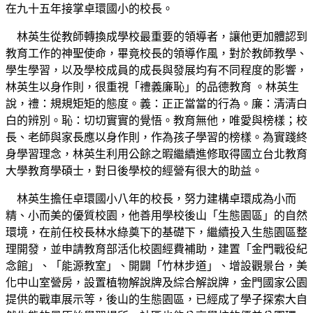
在九十五年接掌卓環國小的校長。
林英生從教師轉換成學校最重要的領導者，讓他更加體認到
教育工作的神聖使命，畢竟校長的領導作風，對於教師教學、
學生學習，以及學校成員的成長與發展均有不同程度的影響，
林英生以身作則，很重視「禮義廉恥」的品德教育 。林英生
說，禮：規規矩矩的態度。義：正正當當的行為。廉：清清白
白的辨別。恥：切切實實的覺悟。教育無他，唯愛與榜樣；校
長、老師與家長應以身作則，作為孩子學習的榜樣。為實踐終
身學習理念，林英生利用公餘之暇繼續進修取得國立台北教育
大學教育學碩士，對日後學校的經營有很大的助益。
林英生擔任卓環國小八年的校長，努力建構卓環成為小而
精、小而美的優質校園，他善用學校後山「生態園區」的自然
環境，在前任校長林水綠奠下的基礎下，繼續投入生態園區整
理開發，並申請教育部活化校園經費補助，建置「金門戰役紀
念館」、「能源教室」、開闢「竹林步道」、增設觀景台，美
化中山室營房，設置植物解說牌及綜合解說牌，金門國家公園
提供的戰車展示等，後山的生態園區，已經成了學子探索大自