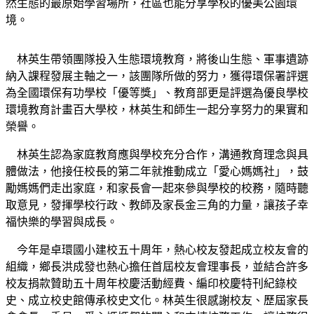
然生態的最原始學習場所，社區也能分享學校的優美公園環
境。
林英生帶領團隊投入生態環境教育，將後山生態、軍事遺跡
納入課程發展主軸之一，該團隊所做的努力，獲得環保署評選
為全國環保有功學校「優等獎」、教育部更是評選為優良學校
環境教育計畫百大學校，林英生和師生一起分享努力的果實和
榮譽。
林英生認為家庭教育應與學校充分合作，溝通教育理念與具
體做法，他接任校長的第二年就推動成立「愛心媽媽社」，鼓
勵媽媽們走出家庭，和家長會一起來參與學校的校務，隨時聽
取意見，發揮學校行政、教師及家長金三角的力量，讓孩子幸
福快樂的學習與成長。
今年是卓環國小建校五十周年，熱心校友發起成立校友會的
組織，鄉長洪成發也熱心擔任首屆校友會理事長，並結合許多
校友捐款贊助五十周年校慶活動經費、編印校慶特刊紀錄校
史、成立校史館傳承校史文化。林英生很感謝校友、歷屆家長