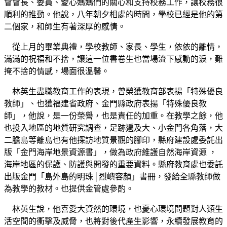
會會長、委員、愛心媽媽們的關心和支持校務工作，讓校務很
順利的推動。他說，八年朝夕相處的時間，學校已經是他的第
二個家，和師生有著深厚的感情。
從上月的畢業典禮，學校教師、家長、學生，依依的離情，
滿滿的祝福和不捨，讓這一位書卷生也當場流下感動的淚，難
掩不捨的情感，場面很溫馨。
林英生盡職教育工作的表現，曾榮獲教育部表揚「特殊優良
教師」、也獲福建省政府、金門縣政府表揚「特殊優良教
師」，他說，是一份榮譽，也是責任的加重。在教學之餘，他
也投入地區的地質研究調查，足跡遍及大、小金門各角落，大
二膽島等離島也有他探訪地質景觀的腳印，縣府建設處委託出
版「金門海岸地景資源書」，做為政府維護自然海岸資源 ，
海岸地區的保護、防護與開發的重要資料。縣府教育處也委託
出版金門「島外島的明珠│烈嶼容顏」書冊，發給全縣教師做
為教學的教材。也提供金管處參酌。
林英生說，他喜愛大資然的環境，也憂心環境問題對人類生
活空間的衝擊及威脅，也將對後代產生影響，永續發展教育的