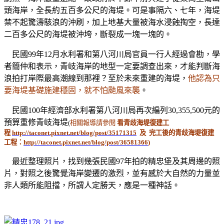
頭海岸，全長約五百多公尺的海堤。可是事隔六、七年，海堤
禁不起驚濤駭浪的沖刷，加上地基大量被海水浸蝕掏空，長達
二百多公尺的海堤被沖垮，斷裂成一塊一塊的。
民國99年12月水利署和第八河川局官員一行人經過會勘，學
者簡仲和表示，青岐海岸的地型一定要調查出來，才能判斷海
浪拍打岸際最高潮線到那裡？至於未來重建的海堤，
他認為只
要海堤基礎施建穩固，就不怕颱風來襲
。
民國100年經濟部水利署第八河川局再次編列30,355,500元的
預算重修青岐海堤
(
相關報導請參閱
看
青歧海堤復建工
程
http://taconet.pixnet.net/blog/post/35171315
及
完工後的青歧海堤復建
工程：
http://taconet.pixnet.net/blog/post/36581366
)
最近整理照片，找到幾張民國97年拍的精忠堡及其周邊的照
片，對照之後驚覺海岸變遷的激烈，並有感於大自然的力量並
非人類所能阻擋，所謂人定勝天，應是一種神話。