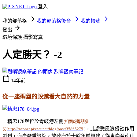
登入
我的部落格
我的部落格後台
我的帳號
登出
環境保護
攝影寫真
人定勝天？ -2
烈嶼觀察筆記
14年前
從一座碉堡的毀滅看大自然的力量
精忠178堡位於青岐港左側
(相關報導請參
，此處受風浪侵蝕作用
閱
http://taconet.pixnet.net/blog/post/35865275
)
劇烈，海岸嚴重退縮，故政府於十餘年前興建了從東崗至南山