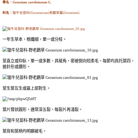
學名：
Geranium carolinianum
L.
科名：
牻牛兒苗科(Geraniaceae)老鸛草屬(Geranium)
一年生草本，根纖細，單一或分枝。
莖直立或仰臥，單一或多數，具稜角，密被倒向短柔毛，每節均具托葉四，
披針形或鑽形。
莖生葉互生或最上部對生。
葉片腎狀圓形，通常深五裂，每裂片再淺裂。
葉背和葉柄均明顯被毛。