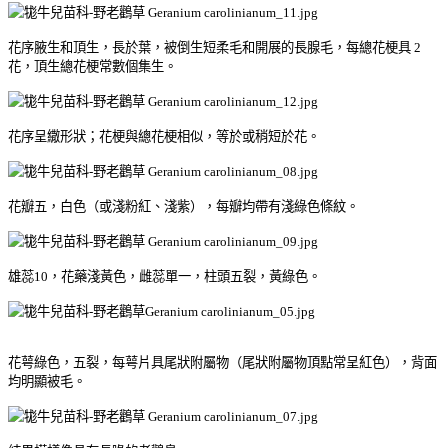
花序腋生和頂生，長於葉，被倒生短柔毛和開展的長腺毛，每總花梗具 2
花，頂生總花梗常數個集生。
花序呈繖形狀；花梗與總花梗相似，等於或稍短於花。
花瓣五，白色（或淺粉紅、淺紫），每瓣均帶有淺綠色條紋。
雄蕊10，花藥淺黃色，雌蕊單一，柱頭五裂，黃綠色。
花萼綠色，五裂，每萼片具尾狀附屬物（尾狀附屬物頂點常呈紅色），背面
均明顯被毛。