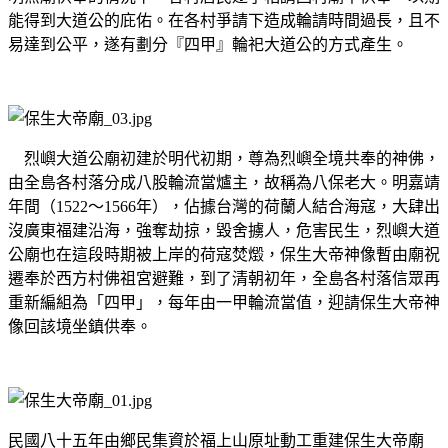
能得到大道公的庇佑。在各村爭請下造成輪請時間過長，且不
易達到公平，遂有劃分『四甲』輪祀大道公的方式產生。
烈嶼大道公廟初建於明代初期，尊為烈嶼全境共奉的神佛，
由全島各村落分成八股輪流當爐主，故稱為八保老大。明嘉靖
年間（1522～1566年），佔據台灣的荷蘭人結合海寇，大肆出
沒廣東福建沿海，強奪劫掠，毀舍擄人，危害民生，烈嶼大道
公廟也在這段時期被上岸的荷寇焚燬，保生大帝神像暫由廟祝
遷奉於西方村佛祖宮避難，到了清朝初年，全島各村落信眾再
重新編組為「四甲」，每年由一甲輪流當值，迎請保生大帝神
像回該境坐鎮供奉。
民國八十五年由鄉民集資於福上山原址動工重建保生大帝廟