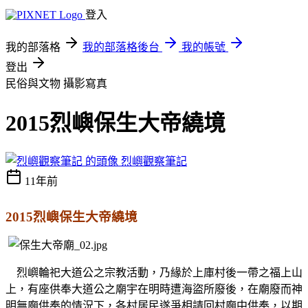
登入
我的部落格
我的部落格後台
我的帳號
登出
民俗與文物
攝影寫真
2015烈嶼保生大帝繞境
烈嶼觀察筆記
11年前
2015烈嶼保生大帝繞境
烈嶼輪祀大道公之宗教活動，乃緣於上庫村後一帶之福上山
上，有座供奉大道公之廟宇在明時遭海盜所廢後，在廟廢而神
明無廟供奉的情況下，各村居民遂爭相請回村廟中供奉，以期