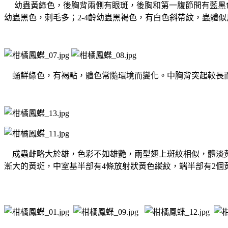
幼蟲黃綠色，後胸背兩側有眼斑，後胸和第一腹節間有藍黑
幼蟲黑色，刺毛多；
2-4
齡幼蟲黑褐色，有白色斜帶紋，蟲體似
蛹鮮綠色，有褐點，體色常隨環境而變化。中胸背突起較長
成蟲雌略大於雄，色彩不如雄艷，兩型翅上斑紋相似，體淡黃
漸大的黃斑，中室基半部有
4
條放射狀黃色縱紋，端半部有
2
個