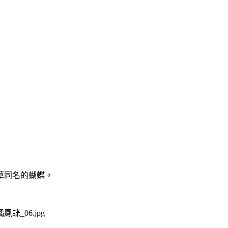
草同名的蝴蝶。