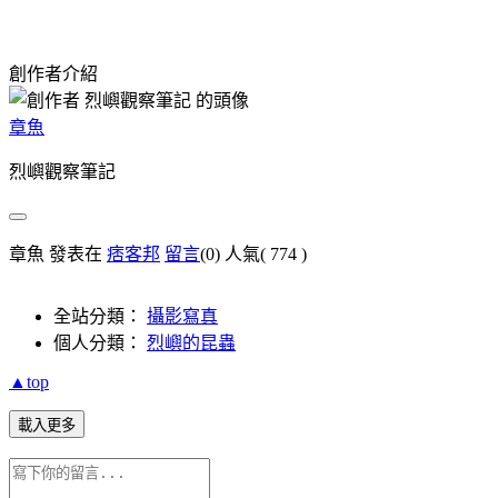
創作者介紹
章魚
烈嶼觀察筆記
章魚 發表在
痞客邦
留言
(0)
人氣(
774
)
全站分類：
攝影寫真
個人分類：
烈嶼的昆蟲
▲top
載入更多