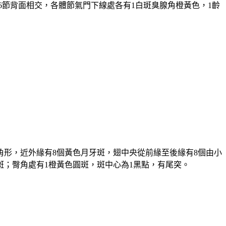
6
節背面相交，各體節氣門下線處各有
1
白斑臭腺角橙黃色，
1
齡
角形，近外緣有
8
個黃色月牙斑，翅中央從前緣至後緣有
8
個由小
斑；臀角處有
1
橙黃色圓斑，斑中心為
1
黑點，有尾突。