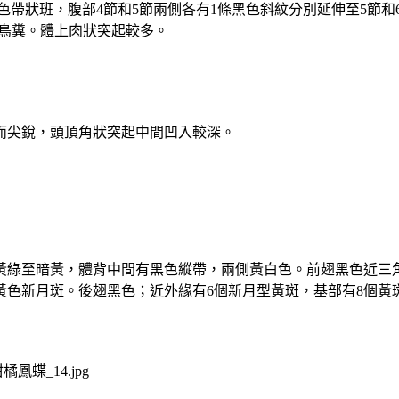
色帶狀班，腹部
4
節和
5
節兩側各有
1
條黑色斜紋分別延伸至
5
節和
鳥糞。體上肉狀突起較多。
而尖銳，頭頂角狀突起中間凹入較深。
綠至暗黃，體背中間有黑色縱帶，兩側黃白色。前翅黑色近三
黃色新月斑。後翅黑色；近外緣有
6
個新月型黃斑，基部有
8
個黃