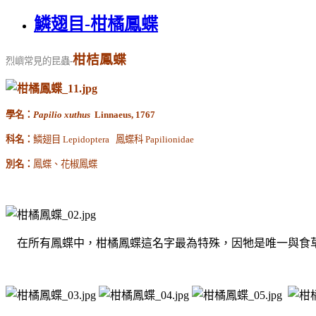
鱗翅目-柑橘鳳蝶
柑桔鳳蝶
烈嶼常見的昆蟲
-
學名：
Papilio xuthus
Linnaeus, 1767
科名：
鱗翅目
Lepidoptera
鳳蝶科
Papilionidae
別名：
鳳蝶、花椒鳳蝶
在所有鳳蝶中，柑橘鳳蝶這名字最為
特殊，因牠是唯一與食