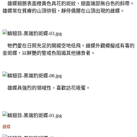
雄蝶翅膀表面橙黃色具花豹斑紋，翅面端部無白色的斜帶。
雄蝶常在貧瘠的山頂徘徊，靜待偶爾在山頂出現的雌蝶。
牠們愛在日照充足的開揚空地低飛。雌蝶外觀模擬成有毒的
金斑蝶，以鮮艷的警戒色阻遏其他捕食者。
雄蝶具強烈的領域性，喜歡訪花吸蜜。
雌蝶