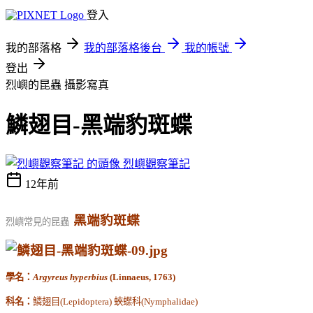
登入
我的部落格
我的部落格後台
我的帳號
登出
烈嶼的昆蟲
攝影寫真
鱗翅目-黑端豹斑蝶
烈嶼觀察筆記
12年前
黑端豹斑蝶
烈嶼常見的昆蟲
學名：
Argyreus hyperbius
(Linnaeus, 1763)
科名：
鱗翅目
(Lepidoptera)
蛺蝶科
(Nymphalidae)