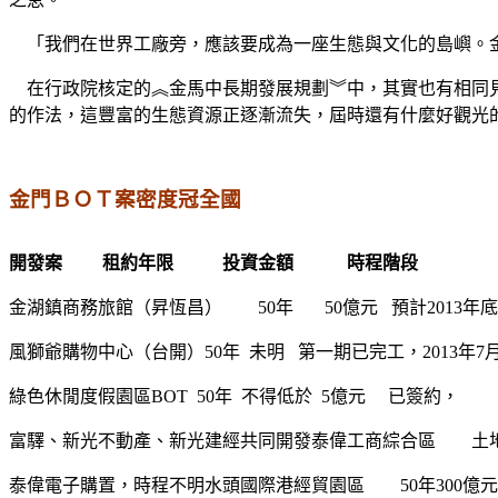
「我們在世界工廠旁，應該要成為一座生態與文化的島嶼。金
在行政院核定的︽金馬中長期發展規劃︾中，其實也有相同見
的作法，這豐富的生態資源正逐漸流失，屆時還有什麼好觀光
金門ＢＯＴ案密度冠全國
開發案
租約年限
投資金額
時程階段
金湖鎮商務旅館（昇恆昌）
50
年
50
億元
預計
2013
年底
風獅爺購物中心（台開）
50
年
未明
第一期已完工，
2013
年
7
綠色休閒度假園區
BOT
50
年
不得低於
5
億元
已簽約，
富驛、新光不動產、新光建經共同開發泰偉工商綜合區
土
泰偉電子購置，時程不明水頭國際港經貿園區
50
年
300
億元