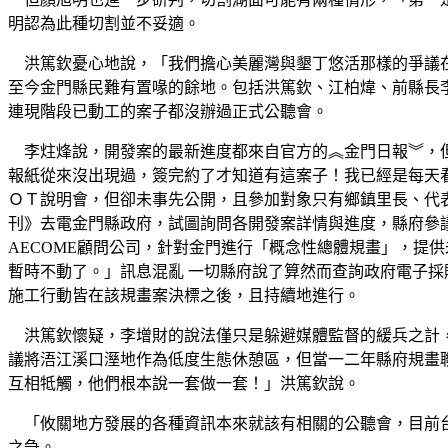
明認為此種切割並不妥適。
洪篤欽憂心地說，「我們擔心美麗灣與墾丁悠活那樣的爭議在
至今金門縣民難有置喙的餘地。包括洪篤欽、江柏煒、前縣長
連現階段已動工的案子都沒辦過正式公聽會。
李炷烽說，開發案的最新進度都來自官方的︽金門日報︾，但
報紙從來沒出現過，簽完約了才知道有這案子！我已經是每天
ＯＴ說明會，但卻未事先公開，且參加對象只有鄉鎮里長、代
刊》去電金門縣政府，試圖詢問各開發案詳情與進度，縣府參
AECOME
顧問公司，針對金門進行「概念性總體規畫」，提供
暫時不動了。」訊息混亂
一切縣府說了算然而查詢政府電子採
施工行動皆在該規畫案決標之後，且持續地進行。
洪篤欽懷疑，李增財的說法僅只是躲避媒體監督的緩兵之計，
議將浯江溪口溼地作為低度生態休憩區，但當一二年縣府規畫
互相牴觸，他們根本說一套做一套！」洪篤欽說。
「攸關地方發展的各種資訊本來就該有相關的公聽會，目前台
之急。