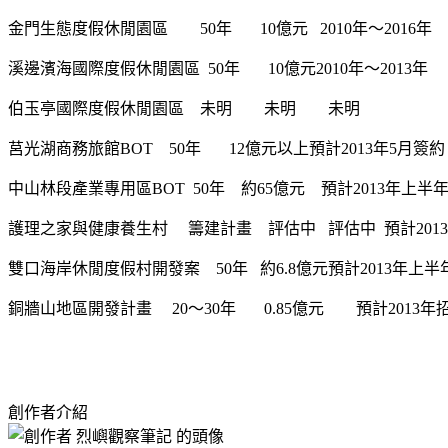
金門生態度假休閒園區
50
年
10
億元
2010
年～
2016
年
溪邊濱海國際度假休閒園區
50
年
10
億元
2010
年～
2013
年
伯玉亭國際度假休閒園區
未明
未明
未明
莒光湖商務旅館
BOT 50
年
12
億元以上預計
2013
年
5
月簽約
中山林段產業專用區
BOT
50
年
約
65
億元
預計
2013
年上半
護理之家與健康養生村
籌建計畫
評估中
評估中
預計
2013
雙口海岸休閒度假村
開發案
50
年
約
6.8
億元
預計
2013
年上半
銅牆山地區開發計畫
20
～
30
年
0.85
億元
預計
2013
年
創作者介紹