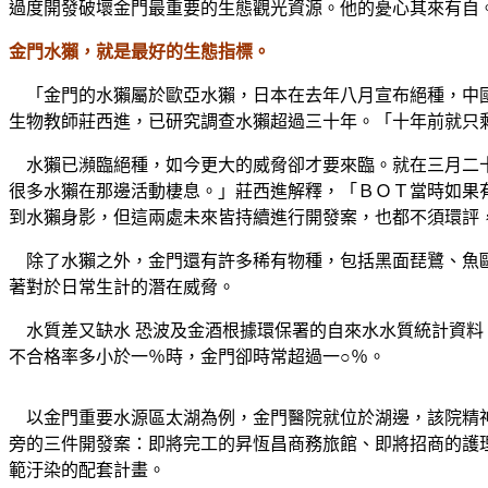
過度開發破壞金門最重要的生態觀光資源。他的憂心其來有自
金門水獺，就是最好的生態指標。
「金門的水獺屬於歐亞水獺，日本在去年八月宣布絕種，中國
生物教師莊西進，已研究調查水獺超過三十年。「十年前就只
水獺已瀕臨絕種，如今更大的威脅卻才要來臨。就在三月二十
很多水獺在那邊活動棲息。」莊西進解釋，「ＢＯＴ當時如果
到水獺身影，但這兩處未來皆持續進行開發案，也都不須環評
除了水獺之外，金門還有許多稀有物種，包括黑面琵鷺、魚鷗
著對於日常生計的潛在威脅。
水質差又缺水
恐波及金酒根據環保署的自來水水質統計資料
不合格率多小於一％時，金門卻時常超過一○％。
以金門重要水源區太湖為例，金門醫院就位於湖邊，該院精神
旁的三件開發案：即將完工的昇恆昌商務旅館、即將招商的護
範汙染的配套計畫。