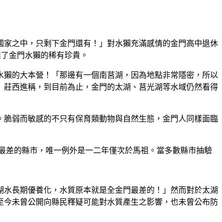
國家之中，只剩下金門還有！」對水獺充滿感情的金門高中退休
盡了金門水獺的稀有珍貴。
水獺的大本營！「那邊有一個南莒湖，因為地點非常隱密，所以
」莊西進稱，到目前為止，金門的太湖、莒光湖等水域仍然看得
。脆弱而敏感的不只有保育類動物與自然生態，金門人同樣面臨
質最差的縣市，唯一例外是一二年僅次於馬祖。當多數縣市抽驗
湖水長期優養化，水質原本就是全金門最差的！」然而對於太湖
至今未曾公開向縣民釋疑可能對水質產生之影響，也未曾公布防