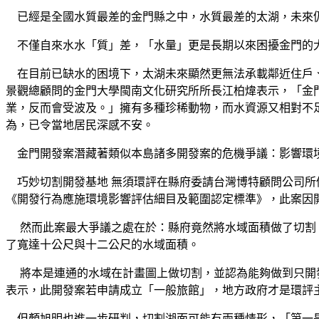
已經是全國水質最差的金門縣之中，水質最差的太湖，未來仍
不僅自來水水「質」差，「水量」更是長期以來困擾金門的大
在目前已缺水的困境下，太湖未來顯然更無法承載鄰近住戶、
景觀總顧問的金門大學閩南文化研究所所長江柏煒表示，「金
業，反而會受波及。」擁有多種珍稀動物，而水資源又相對不
為，已令當地居民深感不安。
金門開發案潛藏著類似本島諸多開發案的危機爭議：影響環境
巧妙切割開發基地
無須環評在縣府委請台灣博特顧問公司所
《開發行為應施環境影響評估細目及範圍認定標準》，此案因
然而此案最大爭議之處在於：縣府竟然將水域面積做了切割，
了寬達十公尺與十二公尺的水域面積。
將本是連通的水域在計畫圖上做切割，並認為能夠做到只開發
表示，此開發案若申請成立「一般旅館」，地方政府才是環評
但顏旭明也進一步研判，切割湖面可能有兩種情形，「第一是