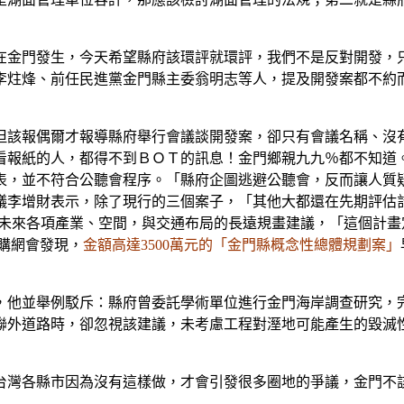
金門發生，今天希望縣府該環評就環評，我們不是反對開發，
李炷烽、前任民進黨金門縣主委翁明志等人，提及開發案都不約
該報偶爾才報導縣府舉行會議談開發案，卻只有會議名稱、沒
看報紙的人，都得不到ＢＯＴ的訊息！金門鄉親九九％都不知道
表，並不符合公聽會程序。「縣府企圖逃避公聽會，反而讓人質
議李增財表示，除了現行的三個案子，「其他大都還在先期評估
未來各項產業、空間，與交通布局的長遠規畫建議，「這個計畫
購網會發現，
金額高達3500萬元的「金門縣概念性總體規劃案」
他並舉例駁斥：縣府曾委託學術單位進行金門海岸調查研究，
聯外道路時，卻忽視該建議，未考慮工程對溼地可能產生的毀滅
灣各縣市因為沒有這樣做，才會引發很多圈地的爭議，金門不