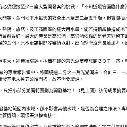
必須迎接至少三座大型開發案的挑戰，「不知道還會面臨什麼
問題。金門地下水每天的安全出水量是二萬五千噸，但實際抽
醫院、旅館，及工商園區的龐大用水量。倘若持續超抽造成地
門目前最好、最大的產業是高粱酒，高粱酒依靠的是老天爺留下
足的金門，原本更該對開發審慎以對。然而縣府沒有長遠思考，
重大，卻無須環評。招商在即的莒光湖商務旅館ＢＯＴ一案，
做的專案報告當中，將圍繞逾二分之一莒光湖湖岸，合計三．一
開發基地未達五公頃門檻，故不需要環評。
只把小部分湖面範圍劃為開發基地！（見上圖）該份成果摘要
基地範圍內水域，卻不影響其他水域，是否為合理之作法？專
主管機關，環保署無權審核。
湖面管理單位容許，那應該檢討湖面管理的法規；第二就是縣