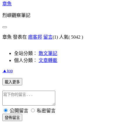
章魚
烈嶼觀察筆記
章魚 發表在
痞客邦
留言
(1)
人氣(
5042
)
全站分類：
散文筆記
個人分類：
文章轉載
▲top
載入更多
公開留言
私密留言
發佈留言