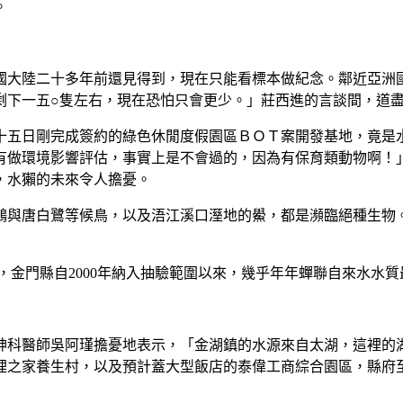
。
大陸二十多年前還見得到，現在只能看標本做紀念。鄰近亞洲
剩下一五○隻左右，現在恐怕只會更少。」莊西進的言談間，道
五日剛完成簽約的綠色休閒度假園區ＢＯＴ案開發基地，竟是
有做環境影響評估，事實上是不會過的，因為有保育類動物啊！
，水獺的未來令人擔憂。
與唐白鷺等候鳥，以及浯江溪口溼地的鱟，都是瀕臨絕種生物
，金門縣自2000年納入抽驗範圍以來，幾乎年年蟬聯自來水水
科醫師吳阿瑾擔憂地表示，「金湖鎮的水源來自太湖，這裡的
理之家養生村，以及預計蓋大型飯店的泰偉工商綜合園區，縣府