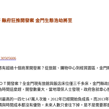
荼
縣府狂推開發案
金門生態浩劫將至
0130505606
有超過十個商業開發案？從旅館、購物中心到經貿園區，金門
ＯＴ開發案？全金門現有旅館與飯店床位僅三千多床，金門縣政
為時間這麼趕，開發數量大，當地環保人士發現，政府急就章心
到最高的一四七
147
萬人次後，
2012
年已經開始負成長。而
2013
年
價與時間成本都沒有優勢，未來人數只會往下掉。是不是需要那