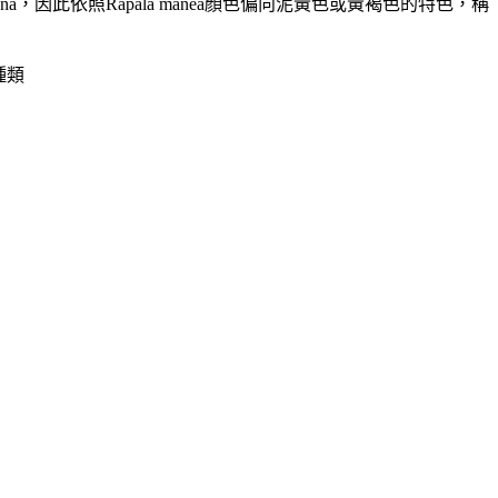
aruna，因此依照Rapala manea顏色偏向泥黃色或黃褐色的特色，稱
的種類