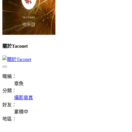
關於Taconet
暱稱：
章魚
分類：
攝影寫真
好友：
累積中
地區：