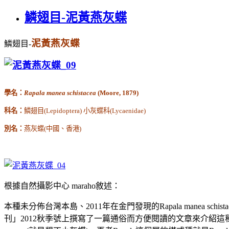
鱗翅目-泥黃燕灰蝶
泥黃燕灰蝶
鱗翅目
-
學名：
Rapala manea schistacea
(Moore, 1879)
科名：
鱗翅目(Lepidoptera) 小灰蝶科(Lycaenidae)
別名：
燕灰蝶(中國、香港)
根據自然攝影中心 maraho敘述：
本種未分佈台灣本島、2011年在金門發現的Rapala manea sch
刊」2012秋季號上撰寫了一篇通俗而方便閱讀的文章來介紹這