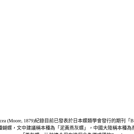
istacea (Moore, 1879)紀錄目前已發表於日本蝶類學會發行的期
種蝴蝶，文中建議稱本種為「泥黃燕灰蝶」，中國大陸稱本種為燕灰