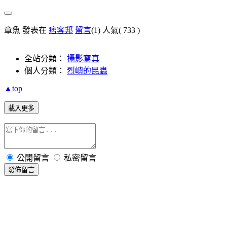
章魚 發表在
痞客邦
留言
(1)
人氣(
733
)
全站分類：
攝影寫真
個人分類：
烈嶼的昆蟲
▲top
載入更多
公開留言
私密留言
發佈留言