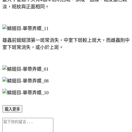
淡，斑紋與正面相同。
雄蟲前翅翅頂第一斑常消失，中室下斑較上斑大，而雌蟲則中
室下斑常消失，或小於上斑。
載入更多