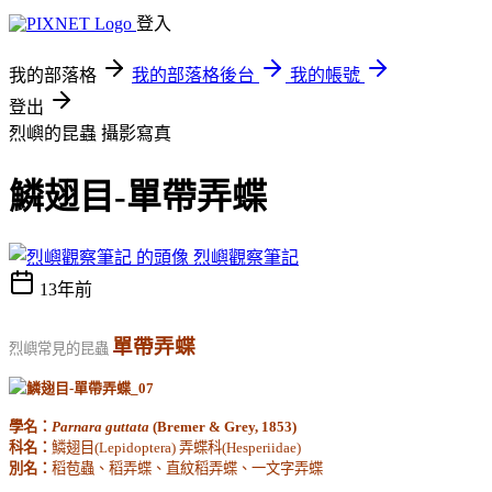
登入
我的部落格
我的部落格後台
我的帳號
登出
烈嶼的昆蟲
攝影寫真
鱗翅目-單帶弄蝶
烈嶼觀察筆記
13年前
單帶弄蝶
烈嶼常見的昆蟲
學名：
Parnara guttata
(Bremer & Grey, 1853)
科名：
鱗翅目(Lepidoptera) 弄蝶科(Hesperiidae)
別名：
稻苞蟲、稻弄蝶、直紋稻弄蝶、一文字弄蝶