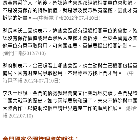
長黃景舜等人了解後，確認這些營區都經過相關單位會勘過，
不是沒有保存的特殊價值，就是涉及民眾私有產權，因此才有
拆除的計畫
。
---(
中時電子報
年
月
日)
2012
07
10
縣長李沃士回應表示，這些營區都有經過相關單位的會勘，確
認沒有保存價值或是牽涉私人產權才會拆除，至於金管處及其
他單位有意爭取撥用，可向國產局、軍備局提出相關計劃。
--
(金門日報
2012/7/10)
縣府則表示，
金管處看上哪些營區，應主動與主管機關包括軍
備局、國有財產局爭取撥用，不是等軍方找上門才對。
---(中
時電子報
2012
年
07
月
10
日)
李沃士也說，金門的優勢就是閩南文化與戰地史蹟；金門見證
了國共戰爭的歷史，如今兩岸局勢和緩了，未來不排除與中國
大陸合作，以協助整個申請世界遺產工作的順利推展。
--(聯合
報 2012.07.10)
金門國家公園管理處的說法：