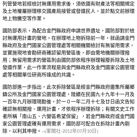
列管營地若經檢討無運用需求後，須依國有財產法等相關規定
及土地權屬辦理移交國產局接管或發還民人，並於點交前辦理
地上物騰空等作業。
國防部表示，為配合金門縣政府申請世界遺址，國防部對於檢
討無運用計畫的營地，在辦理地上物拆除前一年，就函請金門
縣政府及金門國家公園管理處等相關機關檢討有無留用需求，
並實施現地會勘研商確認留用營區後，即由需地機關辦理撥
用；無留用需求的營區則由國防部依程序辦理報廢拆除及土地
發還作業，此一作業流程是與金門縣政府及金門國家公園管理
處等相關單位研商所達成的共識。
國防部進一步指出，此次拆除營區是經金門縣政府邀集所屬鄉
鎮公所及金門國家公園管理處，陸續在民國九十九年十一月及
一百年九月辦理現勘後，於一０一年二月十七及廿日函文告知
確認無相關撥、運用計畫，才依程序辦理拆除；有關文史工作
者所稱「南山五、六營區希望保留」，若金門縣政府或金門國
家公園管理處確有運用需求，國防部可配合在拆除計畫內剔
除，以利其申撥。
--(
軍聞社
年
月
日)
-2012
07
10