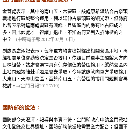
金管處表示，其中的南山五、六營區，該處原希望結合古寧頭
戰場進行區域整合運用，藉以延伸古寧頭區的觀光帶，但縣府
也曾表示對這兩處營區有興趣，且營區內的縣有地占四成之
多，因此該處才「禮讓」退出，不知為何又列入拆除標的之
中？
---(中時電子報
2012
年
07
月
10
日)
副處長盧淑妃表示，每年軍方圴會檢討釋出相關營區用地，再
經相關單位會勘後決定是否撥用，依照目前軍事主題館大方向
目標經營，該處會選擇具有保存價值的營區撥用，縱然營區內
土地問題繁雜棘手還是會去爭取，今年該處就向軍方爭取撥用
大東山、天摩山營區，至於南山五、六營區的撥用問題則會再
檢討。
--(金門日報2012/7/10)
國防部的說法：
國防部今天澄清，報導與事實不符，金門縣政府申請金門戰地
文化登錄為世界遺址，國防部均依當地需要全力配合；但國軍