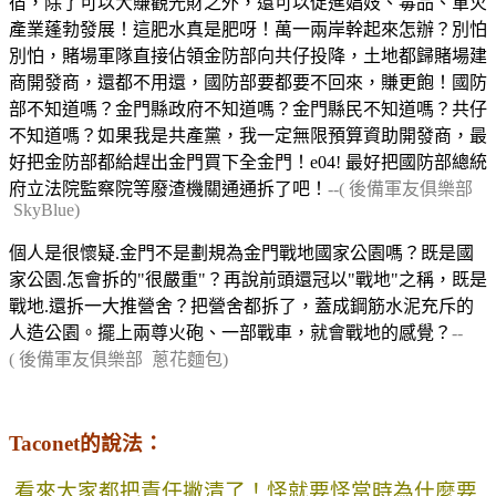
宿，除了可以大賺觀光財之外，還可以促進娼妓、毒品、軍火
產業蓬勃發展！這肥水真是肥呀！萬一兩岸幹起來怎辦？別怕
別怕，賭場軍隊直接佔領金防部向共仔投降，土地都歸賭場建
商開發商，還都不用還，國防部要都要不回來，賺更飽！國防
部不知道嗎？金門縣政府不知道嗎？金門縣民不知道嗎？共仔
不知道嗎？如果我是共產黨，我一定無限預算資助開發商，最
好把金防部都給趕出金門買下全金門！
e04!
最好把國防部總統
府立法院監察院等廢渣機關通通拆了吧！
--( 後備軍友俱樂部
SkyBlue)
個人是很懷疑.金門不是劃規為金門戰地國家公園嗎？既是國
家公園.怎會拆的"很嚴重"？再說前頭還冠以"戰地"之稱，既是
戰地.還拆一大推營舍？把營舍都拆了，蓋成鋼筋水泥充斥的
人造公園。擺上兩尊火砲、一部戰車，就會戰地的感覺？
--
( 後備軍友俱樂部 蔥花麵包)
Taconet的說法：
看來大家都把責任撇清了！怪就要怪當時為什麼要