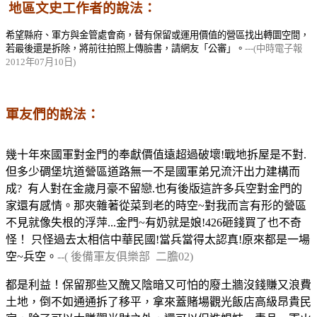
地區文史工作者的說法：
希望縣府、軍方與金管處會商，替有保留或運用價值的營區找出轉圜空間，
若最後還是拆除，將前往拍照上傳臉書，請網友「公審」。
---(中時電子報
2012
年
07
月
10
日)
軍友們的說法：
幾十年來國軍對金門的奉獻價值遠超過破壞!戰地拆屋是不對.
但多少碉堡坑道營區道路無一不是國軍弟兄流汗出力建構而
成? 有人對在金歲月豪不留戀.也有後版這許多兵空對金門的
家還有感情。那夾雜著從菜到老的時空~對我而言有形的營區
不見就像失根的浮萍...金門~有奶就是娘!426砸錢買了也不奇
怪！ 只怪過去太相信中華民國!當兵當得太認真!原來都是一場
空~兵空。
--(
後備軍友俱樂部
二膽02)
都是利益！保留那些又醜又陰暗又可怕的廢土牆沒錢賺又浪費
土地，倒不如通通拆了移平，拿來蓋賭場觀光飯店高級昂貴民