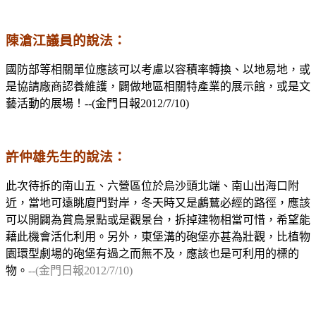
陳滄江議員的說法：
國防部等相關單位應該可以考慮以容積率轉換、以地易地，或
是協請廠商認養維護，闢做地區相關特產業的展示館，或是文
藝活動的展場！--(金門日報2012/7/10)
許仲雄先生的說法：
此次待拆的南山五、六營區位於烏沙頭北端、南山出海口附
近，當地可遠眺廈門對岸，冬天時又是鸕鶿必經的路徑，應該
可以開闢為賞鳥景點或是觀景台，拆掉建物相當可惜，希望能
藉此機會活化利用。另外，東堡溝的砲堡亦甚為壯觀，比植物
園環型劇場的砲堡有過之而無不及，應該也是可利用的標的
物。
--(金門日報2012/7/10)