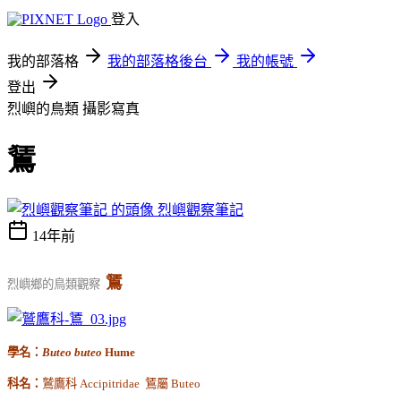
登入
我的部落格
我的部落格後台
我的帳號
登出
烈嶼的鳥類
攝影寫真
鵟
烈嶼觀察筆記
14年前
鵟
烈嶼鄉的鳥類觀察
學名：
Buteo buteo
Hume
科名：
鷲鷹科
Accipitridae
鵟屬
Buteo