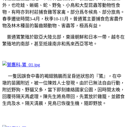
外，也吃蛙、蜥蜴、蛇、野兔、小鳥和大型昆蟲等動物性食
物，有時亦到村莊捕食雞等家禽。部分爲冬候鳥、部分旅鳥。
春季遷徙時間
3-4
月，秋季
10-11
月。普通鵟主要捕食危害農作
物及林木種苗的齧齒類動物、害蟲等，極爲有益。
普通鵟繁殖於歐亞大陸北部，東達朝鮮和日本一帶，越冬在
繁殖地的南部，甚至抵達南非和馬來西亞等地。
一隻因誤食中毒的褐翅鴉鵑而呈昏迷狀態的
『鵟』，在中
墩的苗圃附近，被一位陳姓人士發現。由於已無法自由行動，
附近野狗、野貓又多，當下即刻連絡國家公園，因時間太晚，
回覆待隔天再處理。陳先生將鳥帶回，先置放於雞籠，並餵食
生肉及水。隔天清晨，見鳥已恢復生機，隨即野放。