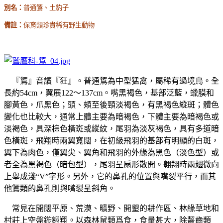
別名：
普通鵟、土豹子
備註：
保育類珍貴稀有野生動物
『鵟』音讀
『狂』。
普通鵟為中型猛禽，屬稀有過境鳥。全
長約
54cm
，翼展
122
～
137cm
。嘴黑褐色，基部泛藍，蠟膜和
腳黃色，爪黑色；頭、頰至後頸淡褐色，有黑褐色縱斑；體色
變化也比較大，通常上體主要為暗褐色，下體主要為暗褐色或
淡褐色，具深棕色橫斑或縱紋，尾羽為淡灰褐色，具有多道暗
色橫斑，飛翔時兩翼寬闊，在初級飛羽的基部有明顯的白斑，
翼下為肉色，僅翼尖、翼角和飛羽的外緣為黑色（淡色型）或
者全為黑褐色（暗包型），尾羽呈扇形散開。翱翔時兩翅微向
上舉成淺“
V”
字形。另外，它的鼻孔的位置與嘴裂平行，而其
他鵟類的鼻孔則與嘴裂呈斜角。
常見在開闊平原、荒漠、曠野、開墾的耕作區、林緣草地和
村莊上空盤鏇翱翔。以森林鼠類爲食，食量甚大，除齧齒類