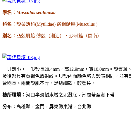
學
名：
Musculus senhousia
科
名：
殼菜蛤科
(Mytilidae)
邊綱蛤屬
(Musculus )
別名：
凸殼肌蛤
薄殼（潮汕）、沙喇鮭（閩南）
貝殼小，一般殼長
28.4mm
，高
12.9mm
，寬
10.0mm
。殼質薄
及後部具有黃褐色放射紋。貝殼內面顏色略與殼表相同，並有
管稍長。兩閉殼肌不等。足絲細軟，較發達。
棲所環境：
河口半淡鹹水域之泥灘底。潮間帶至潮下帶
分布：
高雄縣，金門，屏東縣東港，台北縣