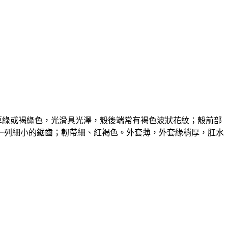
草綠或褐綠色，光滑具光澤，殼後端常有褐色波狀花紋；殼前部
一列細小的鋸齒；韌帶細、紅褐色。外套薄，外套緣稍厚，肛水