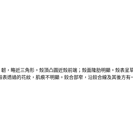
、韌，略近三角形。殼頂凸圓近殼前端；殼面隆肋明顯。殼表呈
殼表透過的花紋，肌痕不明顯。鉸合部窄，沿鉸合線及其後方有