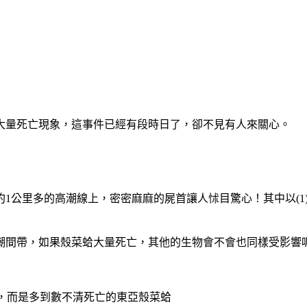
大量死亡現象，這事件已經有段時日了，卻不見有人來關心。
里多的高潮線上，密密麻麻的屍首讓人怵目驚心！其中以(1)及
間帶，如果殼菜蛤大量死亡，其他的生物會不會也同樣受影響
頭，而是多到數不清死亡的東亞殼菜蛤