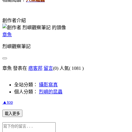
創作者介紹
章魚
烈嶼觀察筆記
章魚 發表在
痞客邦
留言
(0)
人氣(
1081
)
全站分類：
攝影寫真
個人分類：
烈嶼的昆蟲
▲top
載入更多