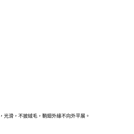
起，光滑，不披絨毛，鞘翅外緣不向外平展。