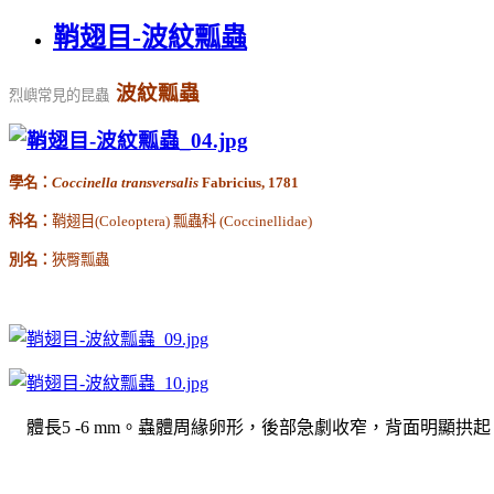
鞘翅目-波紋瓢蟲
波紋瓢蟲
烈嶼常見的昆蟲
學名：
Coccinella transversalis
Fabricius, 1781
科名：
鞘翅目
(Coleoptera)
瓢蟲科
(Coccinellidae)
別名：
狹臀瓢蟲
體長5 -6 mm。蟲體周緣卵形，後部急劇收窄，背面明顯拱