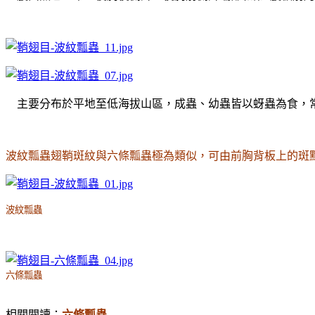
主要分布於平地至低海拔山區，成蟲、幼蟲皆以蚜蟲為食，
波紋瓢蟲翅鞘斑紋與六條瓢蟲極為類似，可由前胸背板上的斑
波紋瓢蟲
六條瓢蟲
相關閱讀：
六條瓢蟲