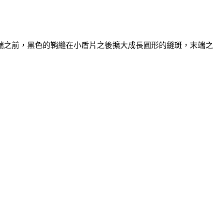
端之前，黑色的鞘縫在小盾片之後擴大成長圓形的縫斑，末端之