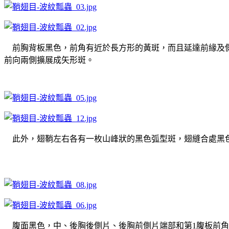
前胸背板黑色，前角有近於長方形的黃斑，而且延達前緣及側
前向兩側擴展成矢形斑。
此外，翅鞘左右各有一枚山峰狀的黑色弧型斑，翅縫合處黑
腹面黑色，中、後胸後側片、後胸前側片端部和第1腹板前角