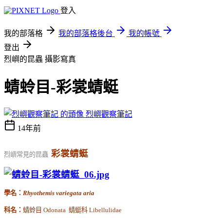
登入
我的部落格
我的部落格後台
我的帳號
登出
烈嶼的昆蟲
攝影寫真
蜻蛉目-彩裳蜻蜓
烈嶼觀察筆記
14年前
彩裳蜻蜓
烈嶼常見的昆蟲
學名：
Rhyothemis variegata aria
科名：
蜻蛉目 Odonata 蜻蜓科 Libellulidae