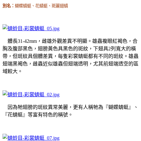
別名：
蝴蝶蜻蜓、花蜻蜓、斑麗翅蜻
體長31-42mm，雌雄外觀差異不明顯。雄蟲複眼紅褐色，合
胸及腹部黑色，翅膀黃色具黑色的斑紋，下翅具2列寬大的橫
帶，但斑紋具個體差異，每隻彩裳蜻蜓都有不同的斑紋。雄蟲
翅端黑褐色，雌蟲近似雄蟲但翅端透明，尤其前翅端透空的區
域較大。
因為牠翅膀的斑紋異常美麗，更有人稱牠為『蝴蝶蜻蜓』、
『花蜻蜓』等富有特色的稱號。