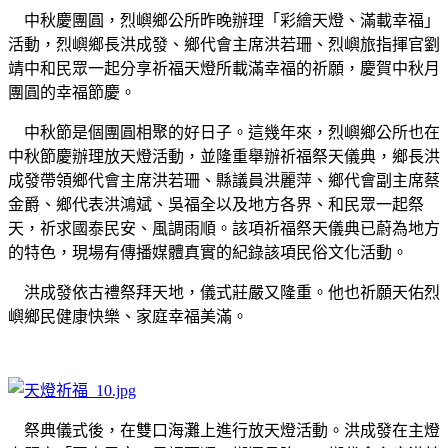
中秋慶團圓，烈嶼鄉公所昨晚辦理「彩繪天燈、滿載幸福」
活動，烈嶼鄉長洪成發、鄉代會主席洪若珊、烈嶼旅指揮官劉
靖中和民眾一起分享祈福天燈所載滿幸福的祈願，慶賀中秋月
團圓的幸福節慶。
中秋節是個團圓相聚的好日子。這幾年來，烈嶼鄉公所也在
中秋節慶辦理放天燈活動，並隆重舉辦祈福祭天儀典，鄉長洪
成發帶領鄉代會主席洪若珊、縣議員洪麗萍、鄉代會副主席蔡
金爵、鄉代表洪鴻斌、吳福全以及地方各界、和民眾一起祭
天，祈求國泰民安、風調雨順。該項祈福祭天儀典已蔚為地方
的特色，現場有傳播媒體真實的紀錄該項民俗文化活動。
洪成發依古禮祭拜天地，儀式莊嚴又隆重。他也祈願天佑烈
嶼鄉民健康快樂、家庭幸福美滿。
祭典儀式後，在雙口海灘上進行放天燈活動。洪成發在主燈