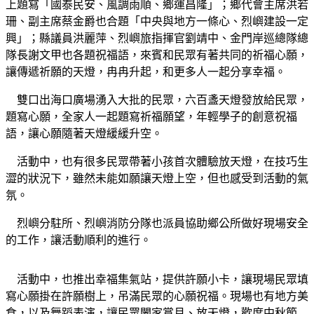
上題寫「國泰民安、風調雨順、鄉運昌隆」；鄉代會主席洪若
珊、副主席蔡金爵也合題「中央與地方一條心、烈嶼建設一定
興」；縣議員洪麗萍、烈嶼旅指揮官劉靖中、金門岸巡總隊總
隊長謝文甲也各題祝福語，來賓和民眾有著共同的祈福心願，
讓傳遞祈願的天燈，冉冉升起，和更多人一起分享幸福。
雙口出海口廣場湧入大批的民眾，六百盞天燈發放給民眾，
題寫心願，全家人一起題寫祈福願望，年輕學子的創意祝福
語，讓心願隨著天燈緩緩升空。
活動中，也有很多民眾帶著小孩首次體驗放天燈，在技巧生
澀的狀況下，雖然未能如願讓天燈上空，但也感受到活動的氣
氛。
烈嶼分駐所、烈嶼消防分隊也派員協助鄉公所做好現場安全
的工作，讓活動順利的進行。
活動中，也推出幸福集氣站，提供許願小卡，讓現場民眾填
寫心願掛在許願樹上，吊滿民眾的心願祝福。現場也有地方美
食，以及舞蹈表演，讓民眾闔家賞月、放天燈，歡度中秋節