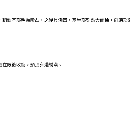
鞘翅基部明顯隆凸，之後具淺凹，基半部刻點大而稀，向端部
頭在眼後收縮，頭頂有淺縱溝。