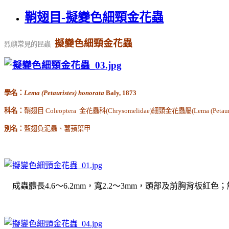
鞘翅目-擬變色細頸金花蟲
擬變色細頸金花蟲
烈嶼常見的昆蟲
學名：
Lema (Petauristes) honorata
Baly, 1873
科名：
鞘翅目 Coleoptera 金花蟲科(Chrysomelidae)細頸金花蟲屬(Lema (Petauris
別名：
藍翅負泥蟲、薯蕷葉甲
成蟲體長4.6～6.2mm，寬2.2～3mm，頭部及前胸背板