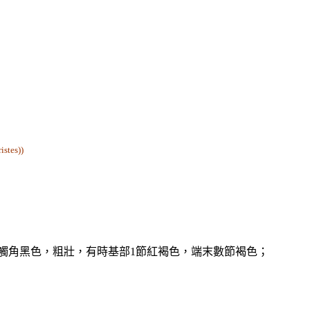
tes))
紅色；觸角黑色，粗壯，有時基部1節紅褐色，端末數節褐色；