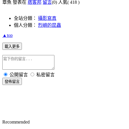
章魚 發表在
痞客邦
留言
(0)
人氣(
418
)
全站分類：
攝影寫真
個人分類：
烈嶼的昆蟲
▲top
載入更多
公開留言
私密留言
發佈留言
Recommended