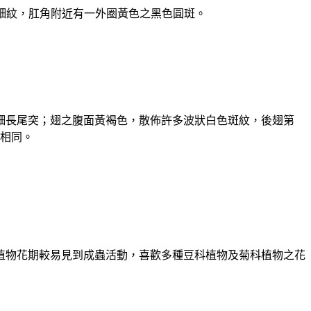
色細紋，肛角附近有一外圈黃色之黑色圓斑。
細長尾突；翅之腹面黃褐色，散佈許多波狀白色斑紋，後翅第
蝶相同。
植物花期較易見到成蟲活動，喜歡多種豆科植物及菊科植物之花