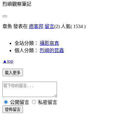
烈嶼觀察筆記
章魚 發表在
痞客邦
留言
(2)
人氣(
1534
)
全站分類：
攝影寫真
個人分類：
烈嶼的昆蟲
▲top
載入更多
公開留言
私密留言
發佈留言