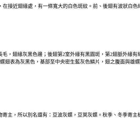
為名，在接近翅緣處，有一條寬大的白色斑紋。前、後翅有波狀白
毛，翅緣灰黑色邊；後翅第2室外緣有黑圓斑，第2翅脈外緣有
雌蝶翅表為灰黑色，基部至中央密生藍灰色鱗片，翅之腹面與雄
寄主，所以別名還有：豆波灰蝶，豆莢灰蝶。秋季、冬季寄主