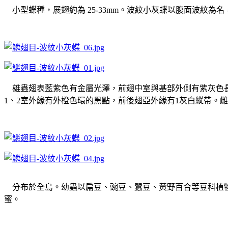
小型蝶種，展翅約為 25-33mm。波紋小灰蝶以腹面波紋
雄蟲翅表藍紫色有金屬光澤，前翅中室與基部外側有紫灰色長
1、2室外緣有外橙色環的黑點，前後翅亞外緣有1灰白縱帶。
分布於全島。幼蟲以扁豆、豌豆、蠶豆、黃野百合等豆科植物
蜜。