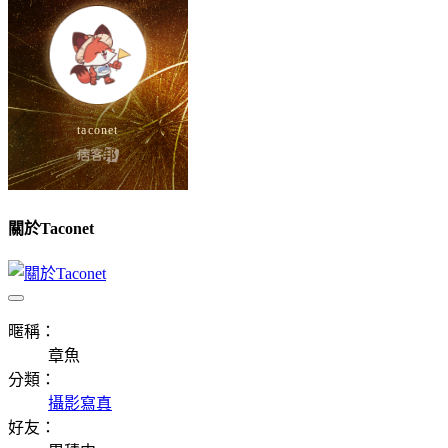
關於Taconet
暱稱：
章魚
分類：
攝影寫真
好友：