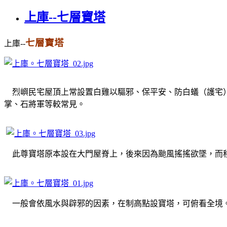
上庫--七層寶塔
七層寶塔
上庫--
烈嶼
民宅屋頂上常設置白雞以驅邪、保平安、防白蟻（護宅
掌、石將軍等較常見。
此尊寶塔原本設在大門屋脊上，後來因為颱風搖搖欲墜，而
一般會依風水與辟邪的因素，在制高點設寶塔，可俯看全境。