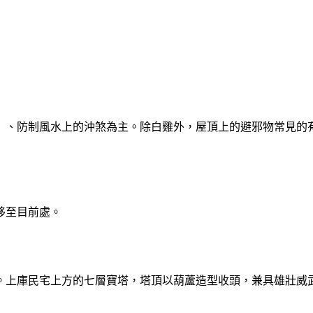
）、防制風水上的沖煞為主。除白雞外，屋頂上的避邪物常見的
移至目前處。
上庫民宅上方的七層寶塔，塔頂以葫蘆造型收頭，兼具雄壯威