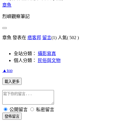
章魚
烈嶼觀察筆記
章魚 發表在
痞客邦
留言
(1)
人氣(
502
)
全站分類：
攝影寫真
個人分類：
民俗與文物
▲top
載入更多
公開留言
私密留言
發佈留言