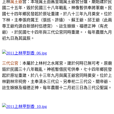
上林
厲王爺
宮：本境厲王由舊金城厲王爺宮分爐，廟始建於民
國二十五年，毀於民國三十八年戰亂，神像暫供奉將軍廟。民
國七十四年鄉民發起於原址重建，於八十三年九月奠安。位於
下林，主奉張府厲王（張巡、許遠）、蘇王爺、邱王爺（此兩
尊王爺均源自新頭村伍德宮）、註生娘娘、福德正神（有虎
爺），於民國七十四年與三代公宮同時重建。，每年農曆九月
初九日為其誕辰。
三代公宮
：本屬於上林村之水尾宮，建於何時已無可考，原廟
毀於民國三十八年戰亂，神祇暫借民宅供奉，七十四年鄉民發
起於原址重建，於八十三年九月與厲王爺宮同時奠安。位於上
林劉林宗祠旁，主奉清水三代公、另奉祀二三代公、關帝爺、
註生娘娘及福德正神，每年農曆十二月初三日為三代公聖誕。