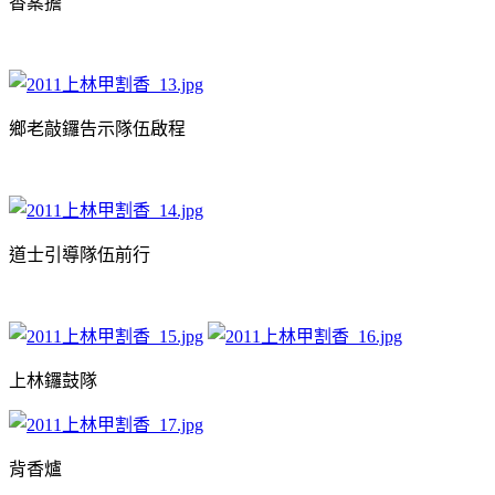
香案擔
鄉老敲鑼告示隊伍啟程
道士引導隊伍前行
上林鑼鼓隊
背香爐