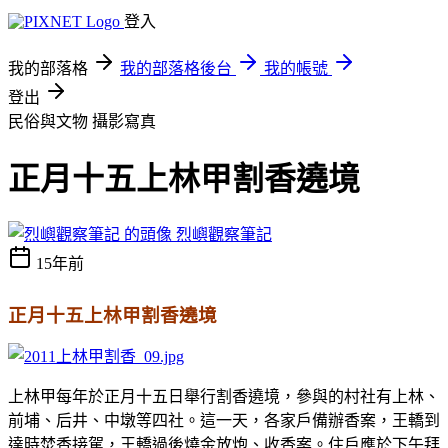
登入
我的部落格
我的部落格後台
我的帳號
登出
民俗與文物
攝影寫真
正月十五上林甲割香遶境
烈嶼觀察筆記
15年前
正月十五上林甲割香遶境
上林甲每年於正月十五日舉行割香遶境，參與的村社有上林、
前埔、后井、中墩等四社。這一天，各家戶備辦香案，王轎到
達時焚香接駕，王轎過後燒金放炮、收香案。住戶應於下午拜