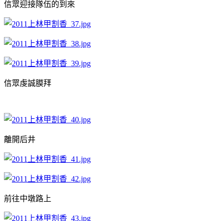
信眾迎接隊伍的到來
信眾虔誠膜拜
離開后井
前往中墩路上