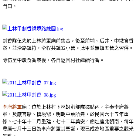
門口。
割香隊伍先於上林將軍廟前集合，後至前埔、后井、中墩食香
案，並沿路鎮符，全程共鎮32小營。此甲並無鎮五營之習俗。
隊伍至中墩食香案後，各自返回村社繼續行香。
李府將軍
廟：位於上林村下林蚵港部隊據點內，主奉李府將
軍，及廠官爺、檔境爺，明朝中葉所建，於民國六十五年重
修。七十年十二月重建，七十二年奠安。廟址座北朝南，每年
農曆七月十三日為李府將軍其聖誕，現已成為地區重要之觀光