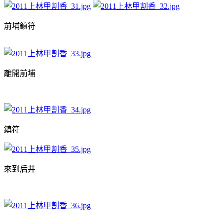
前埔鎮符
離開前埔
鎮符
來到后井