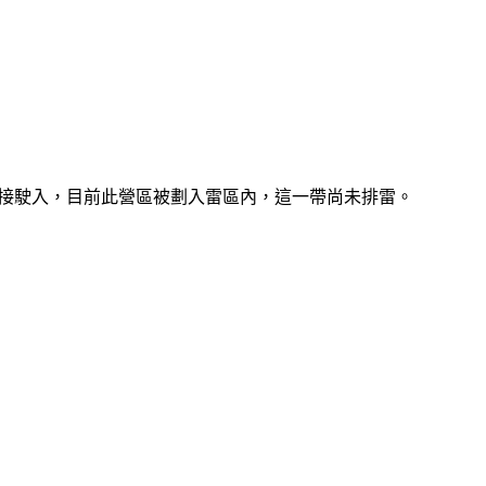
可直接駛入，目前此營區被劃入雷區內，這一帶尚未排雷。