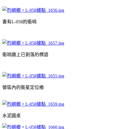
書有L-058的衛哨
衛哨牆上已剝落的標語
營區內的衛星定位樁
水泥圓桌