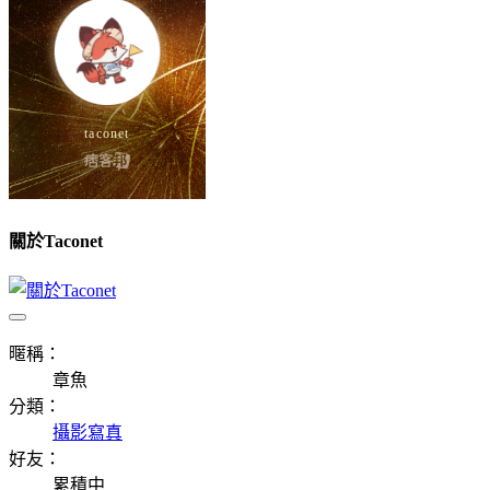
關於Taconet
暱稱：
章魚
分類：
攝影寫真
好友：
累積中