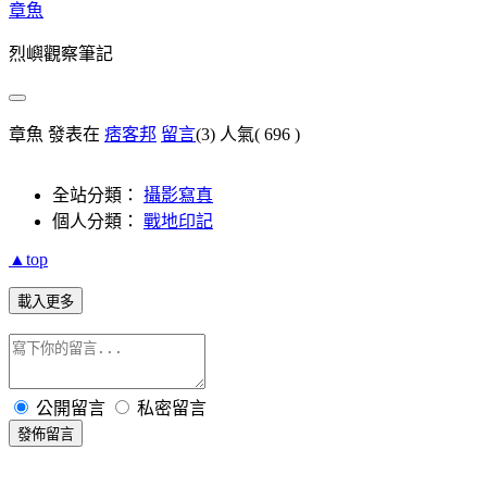
章魚
烈嶼觀察筆記
章魚 發表在
痞客邦
留言
(3)
人氣(
696
)
全站分類：
攝影寫真
個人分類：
戰地印記
▲top
載入更多
公開留言
私密留言
發佈留言