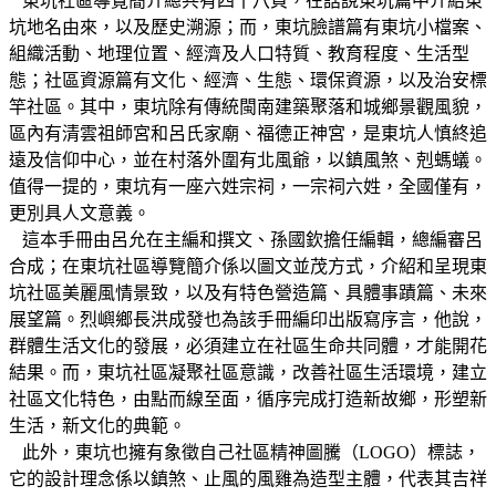
東坑社區導覽簡介總共有四十八頁，在話說東坑篇中介紹東
坑地名由來，以及歷史溯源；而，東坑臉譜篇有東坑小檔案、
組織活動、地理位置、經濟及人口特質、教育程度、生活型
態；社區資源篇有文化、經濟、生態、環保資源，以及治安標
竿社區。其中，東坑除有傳統閩南建築聚落和城鄉景觀風貌，
區內有清雲祖師宮和呂氏家廟、福德正神宮，是東坑人慎終追
遠及信仰中心，並在村落外圍有北風爺，以鎮風煞、剋螞蟻。
值得一提的，東坑有一座六姓宗祠，一宗祠六姓，全國僅有，
更別具人文意義。
這本手冊由呂允在主編和撰文、孫國欽擔任編輯，總編審呂
合成；在東坑社區導覽簡介係以圖文並茂方式，介紹和呈現東
坑社區美麗風情景致，以及有特色營造篇、具體事蹟篇、未來
展望篇。烈嶼鄉長洪成發也為該手冊編印出版寫序言，他說，
群體生活文化的發展，必須建立在社區生命共同體，才能開花
結果。而，東坑社區凝聚社區意識，改善社區生活環境，建立
社區文化特色，由點而線至面，循序完成打造新故鄉，形塑新
生活，新文化的典範。
此外，東坑也擁有象徵自己社區精神圖騰（LOGO）標誌，
它的設計理念係以鎮煞、止風的風雞為造型主體，代表其吉祥