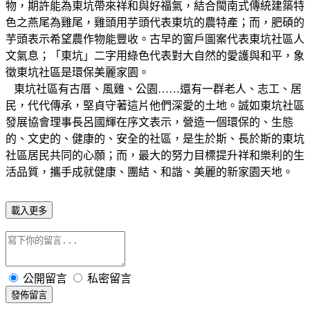
物，期許能為東坑帶來祥和與好福氣，結合閩南式傳統建築特
色之燕尾為雞尾，雞頭用芋頭代表東坑的農特產；而，肥碩的
芋頭表示希望農作物能豐收。古早的窗戶圖案代表東坑社區人
文氣息；「東坑」二字用綠色代表對大自然的愛護與和平，象
徵東坑社區是環保美麗家園。
東坑社區有古厝、風雞、公園……還有一群老人、志工、居
民，代代傳承，堅貞守著這片他們深愛的土地。誠如東坑社區
發展協會理事長呂國輝在序文表示，營造一個環保的、生態
的、文史的、健康的、安全的社區，是生於斯、長於斯的東坑
社區居民共同的心願；而，最大的努力目標提升祥和樂利的生
活品質，攜手成就健康、團結、和諧、美麗的新家園天地。
載入更多
公開留言
私密留言
發佈留言