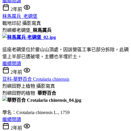
繼續閱讀
2年前
秣馬厲兵_老碉堡
戰地印記
攝影寫真
烈嶼鄉老碉堡_
秣馬厲兵
這座老碉堡位於靈山山頂處，因該營區工事已部分拆除，此碉
堡上半部已遭破壞，主體也半埋於土。
繼續閱讀
2年前
豆科-華野百合 Crotalaria chinensis
烈嶼田野上植物
攝影寫真
烈嶼田野的植物
華野百合
學名：Crotalaria chinensis L., 1759
繼續閱讀
2年前