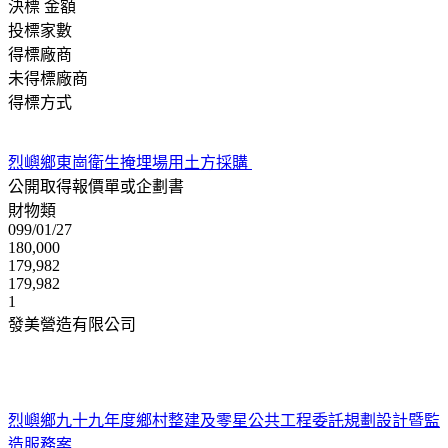
決標 金額
投標家數
得標廠商
未得標廠商
得標方式
烈嶼鄉東崗衛生掩埋場用土方採購
公開取得報價單或企劃書
財物類
099/01/27
180,000
179,982
179,982
1
發美營造有限公司
烈嶼鄉九十九年度鄉村整建及零星公共工程委託規劃設計暨監
造服務案