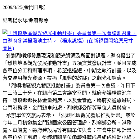
2009/3/25(金門日報）
記者楊水詠/縣府報導
針對烈嶼鄉發展現況和觀光資源及所面對課題，縣府提出了
「烈嶼地區觀光發展推動計畫」五項實質發展計畫，並且完成
各單位分工和辦理事項，希望透過短、中期之執行計畫，以及
有交運用觀光資源，提振「風雞的故鄉」之觀光和經濟。
「烈嶼地區觀光發展推動計畫」委員會第一次會議，昨日下
午三時三十分，在縣府第二會議室召開，縣府參議楊肅池主
持，烈嶼鄉鄉長林金量列席，以及金管處、縣府交通旅遊局、
金門港務處、金門縣車船處、烈嶼鄉公所等單位人員與會。
承辦單位交旅局表示，「烈嶼地區觀光發展推動計畫」案於
今年二月初邀集金門縣國家公園管理處、烈嶼鄉公所、港務
處、車船處、縣府建設局等有關單位與會；在會中提報計畫、
各單位分工事項，後經相關單位函報推薦成員組成推動小組，