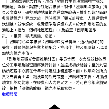
││加強烈嶼觀光行銷：推出「騎自行車夜遊全國唯一坦克
戰備道」遊程。請旅行社配合推廣。製作「烈嶼地區旅遊」摺
頁及文宣品。研擬烈嶼地區觀光導覽解說稿。推出烈嶼地區經
典景點觀光計程車之旅，同時辦理「觀光計程車」人員導覽解
說訓練。並協調統一收費標準及通訊方式。於大烈嶼地區的交
通船上，播放「烈嶼地區遊程」CF及設置「烈嶼地區旅
訊」。推廣「尋找風雞」活動。
││烈嶼特色產業推廣：烈嶼地區有著傳統、道地而獨特的
美食，透過包裝與各業者的配合，推出伴手禮及風味餐，以增
加地方觀光產值。
「烈嶼地區觀光發展推動計畫」委員會第一次會議並就各單
位分工事項及辦理順序進行討論，並達成初步結論；至於九宮
碼頭遊客中心將在今年十月進駐服務旅客。而，烈嶼鄉公所負
責之充實勇士堡、鐵漢堡的觀光設施、推廣地方美食、增加烈
嶼文化館功能等，在經費和人力充足之下，將可在今年底前完
竣，提振「風雞的故鄉」觀光產業和繁榮。
繼續閱讀