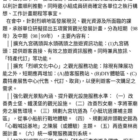
以利計畫順利推動，同時邀小組成員研商確定各單位之執行構
想、工作計畫期程等事宜。
在會中，針對烈嶼地區發展現況、觀光資源及所面臨的課
題，承辦單位研擬提出五項實質觀光發展計畫，分為短期（98
年）及中期（98│99年），主要內容有：
││擴充九宮碼頭與水頭碼頭之旅遊資訊功能：(1)九宮碼
頭：提供遊客直接、有效之旅遊資訊服務。同時兼具旅訊、
「特產代訂」等功能。
││擴充「烈嶼文化中心」之觀光服務功能：除現有陳展功
能之外，短期應再增加：(A)旅客服務站、(B)DIY體驗區、(C)
農特產展售中心(代售、代訂、取貨)，以便利遊客一次購足之
需求。
││強化觀光景點內涵、提升觀光設施服務水準：（一）改
善勇士堡、鐵漢堡的觀光設施。（二）改善烈女廟、李將軍廟
旁之展售環境。（三）規劃九宮坑道為「小艇坑道運補主題
區」，從事小船航行戰地體驗。（四）、規劃湖井頭戰史館為
「心戰喊話基地」之陳展（或體驗）主題。（五）再造東林商
圈計畫。（六）統一導覽服務識別系統。