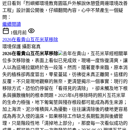
近日看到「烈嶼鄉環境教育園區戶外解說休憩暨周邊環境改善
工程」設計圖公開後，仔細翻閱內容，心中不禁產生一個疑
問：
繼續閱讀
1個月前
2026在看貴山互花米草移除
環境保護
攝影寫真
2026在看貴山互花米草移除
去年在貴山，互花米草經相關單
位多次移除後，表面上看似已見成效，現場一度恢復清爽，讓
人以為這場拉鋸終於告一段落。然而，隨著夏季來臨，原本消
失的植株卻再度冒出，零星蔓延，彷彿從未真正離開。這樣的
反覆，不只是現地觀察的無奈，更清楚揭示一個事實：現行的
移除方式，恐怕仍停留在「看得見的清除」，卻未觸及地下根
系與擴散機制的根本問題。2025年6月移除時的照片互花米草
的生命力極強，地下匍匐莖與殘存根段都可能成為再生來源；
加上海流、泥沙堆積與人為擾動，往往讓清除後的棲地更容易
成為再次入侵的溫床。如果移除工作缺乏長期監測與後續管
理，只是階段性地「清掉地上部分」，那麼每一次看似成功的