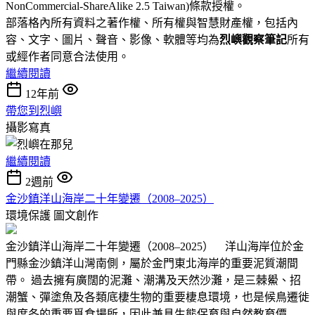
NonCommercial-ShareAlike 2.5 Taiwan)條款授權。
部落格內所有資料之著作權、所有權與智慧財產權，包括內
容、文字、圖片、聲音、影像、軟體等均為
烈嶼觀察筆記
所有
或經作者同意合法使用。
繼續閱讀
12年前
帶您到烈嶼
攝影寫真
繼續閱讀
2週前
金沙鎮洋山海岸二十年變遷（2008–2025）
環境保護
圖文創作
金沙鎮洋山海岸二十年變遷（2008–2025） 洋山海岸位於金
門縣金沙鎮洋山灣南側，屬於金門東北海岸的重要泥質潮間
帶。 過去擁有廣闊的泥灘、潮溝及天然沙灘，是三棘鱟、招
潮蟹、彈塗魚及各類底棲生物的重要棲息環境，也是候鳥遷徙
與度冬的重要覓食場所，因此兼具生態保育與自然教育價