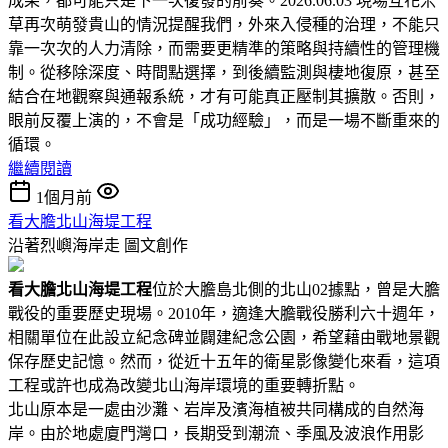
成果，都可能只是下一次復發的前奏。2026.06.03 現場互花米
草再次萌發貴山的情況提醒我們，外來入侵種的治理，不能只
靠一次次的人力清除，而需要更精準的策略與持續性的管理機
制。從移除深度、時間點選擇，到後續監測與棲地復原，甚至
結合在地觀察與通報系統，才有可能真正壓制其擴散。否則，
眼前反覆上演的，不會是「成功經驗」，而是一場不斷重來的
循環。
繼續閱讀
1個月前
看大膽北山海堤工程
沿著烈嶼海岸走
圖文創作
看大膽北山海堤工程
位於大膽島北側的北山02據點，曾是大膽
戰役的重要歷史現場。2010年，適逢大膽戰役勝利六十週年，
相關單位在此設立紀念碑並闢建紀念公園，希望藉由戰地景觀
保存歷史記憶。然而，從近十五年的衛星影像變化來看，這項
工程或許也成為改變北山海岸環境的重要轉折點。
北山原本是一處由沙灘、岩岸及濱海植被共同構成的自然海
岸。由於地處廈門灣口，長期受到潮流、季風及波浪作用影