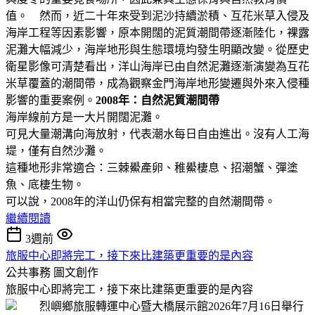
值。 然而，近二十年來受到泥沙持續淤積、互花米草入侵及
海岸工程等因素影響，原本開闊的泥質潮間帶逐漸陸化，裸露
泥灘大幅減少，海岸地形與生態環境均發生明顯改變。從歷史
衛星影像可清楚看出，洋山海岸已由自然泥灘逐漸演變為互花
米草覆蓋的潮間帶，成為觀察金門海岸地形變遷與外來入侵種
影響的重要案例。
2008年：自然泥質潮間帶
海岸線前方是一大片開闊泥灘。
可見大量潮溝向海放射，代表潮水每日自由進出。沒有人工海
堤，僅有自然沙灘。
這種地形非常適合：三棘鱟產卵、稚鱟棲息、招潮蟹、彈塗
魚、底棲生物。
可以說，2008年的洋山仍保有相當完整的自然潮間帶。
繼續閱讀
3週前
旅服中心即將完工，接下來比建築更重要的是內容
公共事務
圖文創作
旅服中心即將完工，接下來比建築更重要的是內容
烈嶼鄉旅服轉運中心暨大橋展示館2026年7月16日舉行