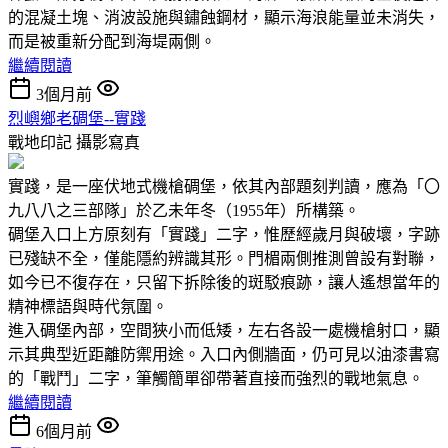
的混凝土塊、消波設施與鏽蝕鋼材，顯示海浪能量並未消失，
而是被重新分配到海堤兩側。
繼續閱讀
3個月前
烈嶼鄉老碉堡--實踐
戰地印記
攝影寫真
實踐，是一座伏地式機槍碉堡，依其內部題刻判讀，應為「〇
九八八之三部隊」於乙未年冬（1955年）所構築。
碉堡入口上方原刻有「實踐」二字，惟歷經歲月與破壞，字跡
已殘缺不全，僅能隱約辨識其形。門楣兩側推測曾設有對聯，
如今已不復存在，只留下拆除後的斑駁痕跡，讓人遙想當年的
精神標語與時代氛圍。
進入碉堡內部，空間狹小而低矮，左右各設一處機槍射口，顯
示其典型近距離防禦用途。入口內側牆面，仍可見以油漆書寫
的「戰鬥」二字，筆觸簡單卻帶著直接而強烈的戰地氣息。
繼續閱讀
6個月前