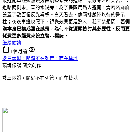
最近開車經過烈嶼幾段剛整修完的道路，景象令人啼笑皆非：
道路兩側未加蓋的水溝旁，為了提醒用路人避開，竟密密麻麻
設置了數百個反光導標。白天看去，像兩排嚴陣以待的警示
柱；夜晚車燈映照下，視覺效果更是驚人。我不禁想問：
若側
溝本身已構成潛在威脅，為何不從源頭檢討其必要性，反而要
耗費更多經費來設立警示標誌？
繼續閱讀
1個月前
救三棘鱟，關鍵不在列管，而在棲地
環境保護
圖文創作
救三棘鱟，關鍵不在列管，而在棲地