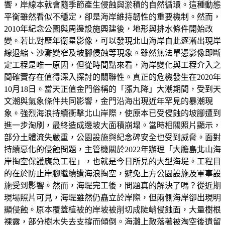
響，岸線本就會隨季節產生侵蝕與淤積的自然循環。這種動態
平衡雖然看似不穩定，卻是海岸維持韌性的重要機制。然而，
2010年紀念公園與周邊設施興建後，地形與排水條件開始改
變。若比對歷年衛星影像，可以發現北山海岸自此逐漸出現岸
線退縮、沙灘變窄及坡腳侵蝕等現象。雖然無法單憑影像即斷
定工程是唯一原因，但從時間點來看，海岸變化與工程介入之
間確實存在值得深入探討的關聯性。真正的危機發生在2020年
10月18日。當天正值金門俗稱的「漲九降」大潮期間，受到天
文潮與氣象條件共同影響，金門沿海出現近年罕見的暴潮現
象。強烈海浪持續衝擊北山岸際，使原本已受侵蝕的坡腳遭到
進一步淘刷，最終造成邊坡大面積崩塌。當時相關照片顯示，
部分土體流失嚴重，公園設施與紀念碑安全也受到威脅。面對
持續惡化的侵蝕問題，主管機關於2022年辦理「大膽島北山海
岸掏空保護應急工程」，也就是今日所見的大型海堤。工程目
的在於防止岸腳繼續遭海浪掏空，避免上方公園設施及軍事設
施受到影響。然而，海堤完工後，問題真的解決了嗎？從近期
現場照片可見，海堤雖然仍矗立於岸際，但兩側海岸卻出現明
顯侵蝕。原本覆蓋植被的岸坡被削切成陡峭侵蝕面，大量樹根
裸露，部分樹木失去支撐而傾倒。海灘上散落著被淘空後遺留