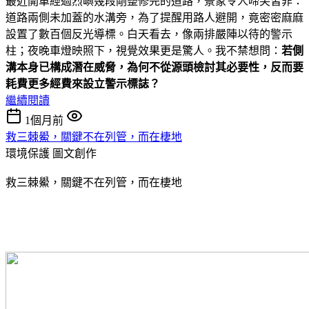
最近開車經過烈嶼幾段剛整修完的道路，景象令人啼笑皆非：
道路兩側未加蓋的水溝旁，為了提醒用路人避開，竟密密麻麻
設置了數百個反光導標。白天看去，像兩排嚴陣以待的警示
柱；夜晚車燈映照下，視覺效果更是驚人。我不禁想問：
若側
溝本身已構成潛在威脅，為何不從源頭檢討其必要性，反而要
耗費更多經費來設立警示標誌？
繼續閱讀
1個月前
救三棘鱟，關鍵不在列管，而在棲地
環境保護
圖文創作
救三棘鱟，關鍵不在列管，而在棲地