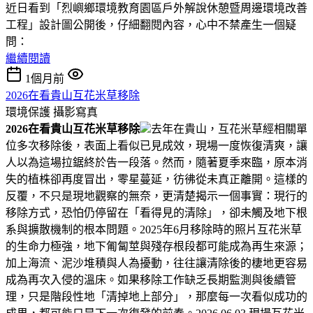
近日看到「烈嶼鄉環境教育園區戶外解說休憩暨周邊環境改善
工程」設計圖公開後，仔細翻閱內容，心中不禁產生一個疑
問：
繼續閱讀
1個月前
2026在看貴山互花米草移除
環境保護
攝影寫真
2026在看貴山互花米草移除
去年在貴山，互花米草經相關單
位多次移除後，表面上看似已見成效，現場一度恢復清爽，讓
人以為這場拉鋸終於告一段落。然而，隨著夏季來臨，原本消
失的植株卻再度冒出，零星蔓延，彷彿從未真正離開。這樣的
反覆，不只是現地觀察的無奈，更清楚揭示一個事實：現行的
移除方式，恐怕仍停留在「看得見的清除」，卻未觸及地下根
系與擴散機制的根本問題。2025年6月移除時的照片互花米草
的生命力極強，地下匍匐莖與殘存根段都可能成為再生來源；
加上海流、泥沙堆積與人為擾動，往往讓清除後的棲地更容易
成為再次入侵的溫床。如果移除工作缺乏長期監測與後續管
理，只是階段性地「清掉地上部分」，那麼每一次看似成功的