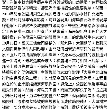
響，岸線本就會隨季節產生侵蝕與淤積的自然循環。這種動態
平衡雖然看似不穩定，卻是海岸維持韌性的重要機制。然而，
2010年紀念公園與周邊設施興建後，地形與排水條件開始改
變。若比對歷年衛星影像，可以發現北山海岸自此逐漸出現岸
線退縮、沙灘變窄及坡腳侵蝕等現象。雖然無法單憑影像即斷
定工程是唯一原因，但從時間點來看，海岸變化與工程介入之
間確實存在值得深入探討的關聯性。真正的危機發生在2020年
10月18日。當天正值金門俗稱的「漲九降」大潮期間，受到天
文潮與氣象條件共同影響，金門沿海出現近年罕見的暴潮現
象。強烈海浪持續衝擊北山岸際，使原本已受侵蝕的坡腳遭到
進一步淘刷，最終造成邊坡大面積崩塌。當時相關照片顯示，
部分土體流失嚴重，公園設施與紀念碑安全也受到威脅。面對
持續惡化的侵蝕問題，主管機關於2022年辦理「大膽島北山海
岸掏空保護應急工程」，也就是今日所見的大型海堤。工程目
的在於防止岸腳繼續遭海浪掏空，避免上方公園設施及軍事設
施受到影響。然而，海堤完工後，問題真的解決了嗎？從近期
現場照片可見，海堤雖然仍矗立於岸際，但兩側海岸卻出現明
顯侵蝕。原本覆蓋植被的岸坡被削切成陡峭侵蝕面，大量樹根
裸露，部分樹木失去支撐而傾倒。海灘上散落著被淘空後遺留