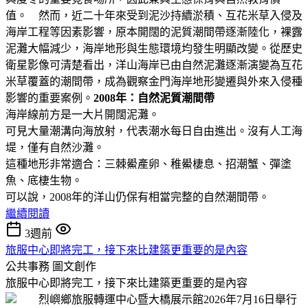
值。 然而，近二十年來受到泥沙持續淤積、互花米草入侵及
海岸工程等因素影響，原本開闊的泥質潮間帶逐漸陸化，裸露
泥灘大幅減少，海岸地形與生態環境均發生明顯改變。從歷史
衛星影像可清楚看出，洋山海岸已由自然泥灘逐漸演變為互花
米草覆蓋的潮間帶，成為觀察金門海岸地形變遷與外來入侵種
影響的重要案例。
2008年：自然泥質潮間帶
海岸線前方是一大片開闊泥灘。
可見大量潮溝向海放射，代表潮水每日自由進出。沒有人工海
堤，僅有自然沙灘。
這種地形非常適合：三棘鱟產卵、稚鱟棲息、招潮蟹、彈塗
魚、底棲生物。
可以說，2008年的洋山仍保有相當完整的自然潮間帶。
繼續閱讀
3週前
旅服中心即將完工，接下來比建築更重要的是內容
公共事務
圖文創作
旅服中心即將完工，接下來比建築更重要的是內容
烈嶼鄉旅服轉運中心暨大橋展示館2026年7月16日舉行