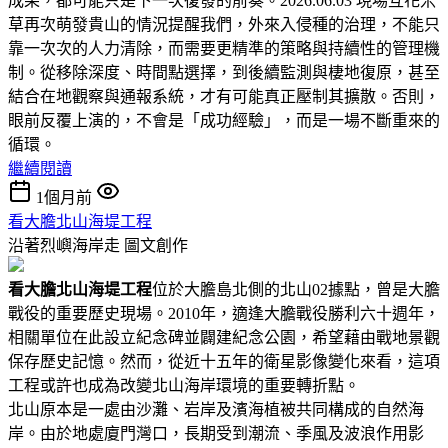
成果，都可能只是下一次復發的前奏。2026.06.03 現場互花米
草再次萌發貴山的情況提醒我們，外來入侵種的治理，不能只
靠一次次的人力清除，而需要更精準的策略與持續性的管理機
制。從移除深度、時間點選擇，到後續監測與棲地復原，甚至
結合在地觀察與通報系統，才有可能真正壓制其擴散。否則，
眼前反覆上演的，不會是「成功經驗」，而是一場不斷重來的
循環。
繼續閱讀
1個月前
看大膽北山海堤工程
沿著烈嶼海岸走
圖文創作
看大膽北山海堤工程
位於大膽島北側的北山02據點，曾是大膽
戰役的重要歷史現場。2010年，適逢大膽戰役勝利六十週年，
相關單位在此設立紀念碑並闢建紀念公園，希望藉由戰地景觀
保存歷史記憶。然而，從近十五年的衛星影像變化來看，這項
工程或許也成為改變北山海岸環境的重要轉折點。
北山原本是一處由沙灘、岩岸及濱海植被共同構成的自然海
岸。由於地處廈門灣口，長期受到潮流、季風及波浪作用影