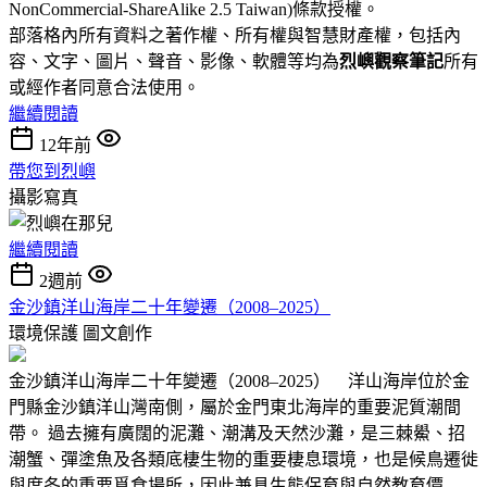
NonCommercial-ShareAlike 2.5 Taiwan)條款授權。
部落格內所有資料之著作權、所有權與智慧財產權，包括內
容、文字、圖片、聲音、影像、軟體等均為
烈嶼觀察筆記
所有
或經作者同意合法使用。
繼續閱讀
12年前
帶您到烈嶼
攝影寫真
繼續閱讀
2週前
金沙鎮洋山海岸二十年變遷（2008–2025）
環境保護
圖文創作
金沙鎮洋山海岸二十年變遷（2008–2025） 洋山海岸位於金
門縣金沙鎮洋山灣南側，屬於金門東北海岸的重要泥質潮間
帶。 過去擁有廣闊的泥灘、潮溝及天然沙灘，是三棘鱟、招
潮蟹、彈塗魚及各類底棲生物的重要棲息環境，也是候鳥遷徙
與度冬的重要覓食場所，因此兼具生態保育與自然教育價