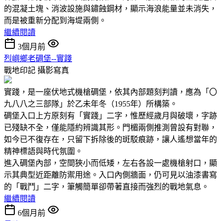
的混凝土塊、消波設施與鏽蝕鋼材，顯示海浪能量並未消失，
而是被重新分配到海堤兩側。
繼續閱讀
3個月前
烈嶼鄉老碉堡--實踐
戰地印記
攝影寫真
實踐，是一座伏地式機槍碉堡，依其內部題刻判讀，應為「〇
九八八之三部隊」於乙未年冬（1955年）所構築。
碉堡入口上方原刻有「實踐」二字，惟歷經歲月與破壞，字跡
已殘缺不全，僅能隱約辨識其形。門楣兩側推測曾設有對聯，
如今已不復存在，只留下拆除後的斑駁痕跡，讓人遙想當年的
精神標語與時代氛圍。
進入碉堡內部，空間狹小而低矮，左右各設一處機槍射口，顯
示其典型近距離防禦用途。入口內側牆面，仍可見以油漆書寫
的「戰鬥」二字，筆觸簡單卻帶著直接而強烈的戰地氣息。
繼續閱讀
6個月前