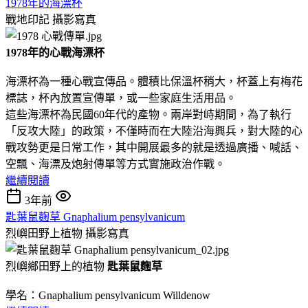
1978年的海漂杯
戰地印記
攝影寫真
1978年的心戰海漂杯
海漂杯為一種心戰宣傳品。體積比保溫杯稍大，杯蓋上有梅花
標誌，杯內放置宣傳單，或一些家庭生活用品。
這些海漂杯為民國60年代的產物。兩岸對峙期間，為了執行
「反攻大陸」的政策，不僅時而在大陸沿海興兵，對大陸的心
戰攻勢更是日常工作，其中開展最多的就是透過廣播、喊話、
空飄、海漂及炮射傳單等方式實施政治作戰。
繼續閱讀
3年前
匙葉鼠麴草 Gnaphalium pensylvanicum
烈嶼田野上植物
攝影寫真
烈嶼鄉田野上的植物
匙葉鼠麴草
學名：Gnaphalium pensylvanicum Willdenow