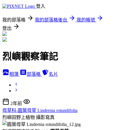
登入
我的部落格
我的部落格後台
我的帳號
登出
烈嶼觀察筆記
相簿
部落格
名片
2年前
母草科-圓葉母草 Lindernia rotundifolia
烈嶼田野上植物
攝影寫真