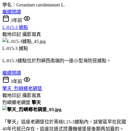
學名：Geranium carolinianum L.
繼續閱讀
3年前
L-015-3 據點
戰地印記
攝影寫真
L-015-3 據點
L-015-3據點位於烈嶼西南端的一座小型海防班據點。
繼續閱讀
3年前
擎天_烈嶼鄉老碉堡
戰地印記
攝影寫真
烈嶼鄉老碉堡
擎天
「擎天」這座老碉堡位於青岐L15-3據點內，該營區早在民國
40年代就已存在，這座坑道式控灘機槍堡是後期再加蓋的。