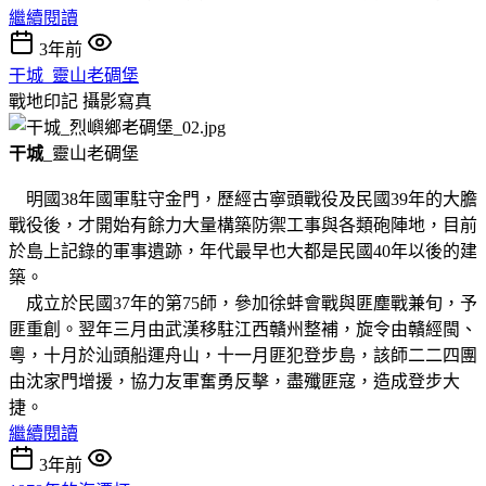
繼續閱讀
3年前
干城_靈山老碉堡
戰地印記
攝影寫真
干城
_靈山老碉堡
明國38年國軍駐守金門，歷經古寧頭戰役及民國39年的大膽
戰役後，才開始有餘力大量構築防禦工事與各類砲陣地，目前
於島上記錄的軍事遺跡，年代最早也大都是民國40年以後的建
築。
成立於民國37年的第75師，參加徐蚌會戰與匪塵戰兼旬，予
匪重創。翌年三月由武漢移駐江西贛州整補，旋令由贛經閩、
粵，十月於汕頭船運舟山，十一月匪犯登步島，該師二二四團
由沈家門增援，協力友軍奮勇反擊，盡殲匪寇，造成登步大
捷。
繼續閱讀
3年前