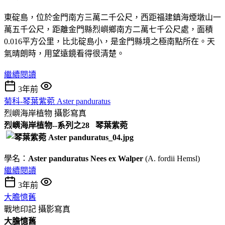
東碇島，位於金門南方三萬二千公尺，西距福建鎮海煙墩山一
萬五千公尺，距離金門縣烈嶼鄉南方二萬七千公尺處，面積
0.016平方公里，比北碇島小，是金門縣境之極南點所在。天
氣晴朗時，用望遠鏡看得很清楚。
繼續閱讀
3年前
菊科-琴葉紫菀 Aster panduratus
烈嶼海岸植物
攝影寫真
烈嶼海岸植物--系列之28 琴葉紫菀
學名：
Aster panduratus Nees ex Walper
(A. fordii Hemsl)
繼續閱讀
3年前
大膽憶舊
戰地印記
攝影寫真
大膽憶舊