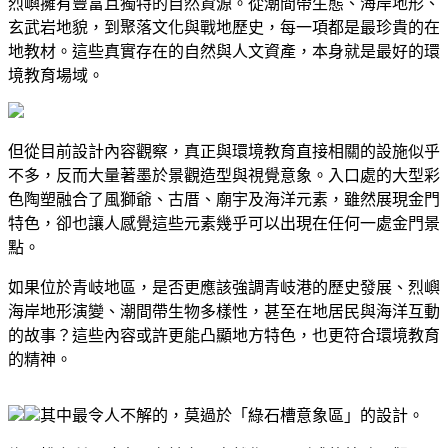
烈嶼擁有豐富且獨特的自然資源。從潮間帶生態、海岸地形、
玄武岩地貌，到聚落文化與戰地歷史，每一項都是最珍貴的在
地教材。這些真實存在的自然與人文資產，本身就是最好的環
境教育場域。
但從目前設計內容觀察，真正與環境教育直接相關的設施似乎
不多，反而大量著墨於景觀造型與視覺意象。入口處的大型彩
色陶塑融合了風獅爺、古厝、廟宇及海洋元素，雖然展現金門
特色，卻也讓人感覺這些元素幾乎可以出現在任何一處金門景
點。
如果位於青岐地區，是否更應該強調青岐港的歷史發展、烈嶼
海岸地形演變、潮間帶生物多樣性，甚至在地居民與海洋互動
的故事？這些內容或許更能凸顯地方特色，也更符合環境教育
的精神。
其中最令人不解的，莫過於「綠石槽意象區」的設計。