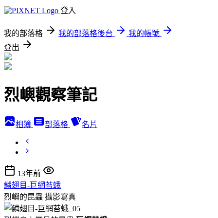
登入
我的部落格
我的部落格後台
我的帳號
登出
烈嶼觀察筆記
相簿
部落格
名片
13年前
鱗翅目-巨網苔蛾
烈嶼的昆蟲
攝影寫真