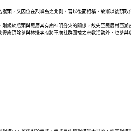
護頭，又因位在烈嶼島之北側，習以後面相稱，故漸以後頭取
則緣於后頭與羅厝其有廟神明分火的關係，故先至羅厝村西湖
使得庵頂除參與林邊李府將軍廟社群團禮之宗教活動外，也參與