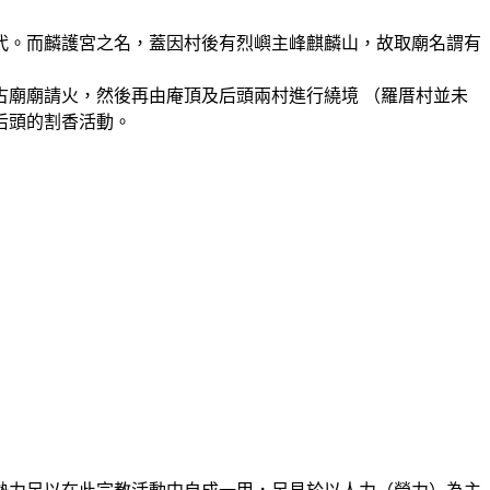
代。而麟護宮之名，蓋因村後有烈嶼主峰麒麟山，故取廟名謂有
古廟廟請火，然後再由庵頂及
后頭
兩村進行繞境 （羅厝村並未
后頭的割香活動。