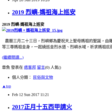
2019 烈嶼-媽祖海上巡安
2019 烈嶼-媽祖海上巡安
農曆三月二十三日，烈嶼鄉為慶祝天上聖母媽祖的聖誕，由羅
等三尊媽祖金身，一起繞巡金烈水道、烈嶼水域，祈求媽祖庇
(繼續閱讀...)
章魚 發表在
痞客邦
留言
(0)
人氣(
)
個人分類：
民俗與文物
▲top
Feb
12
Sun
2017
11:21
2017正月十五西甲請火