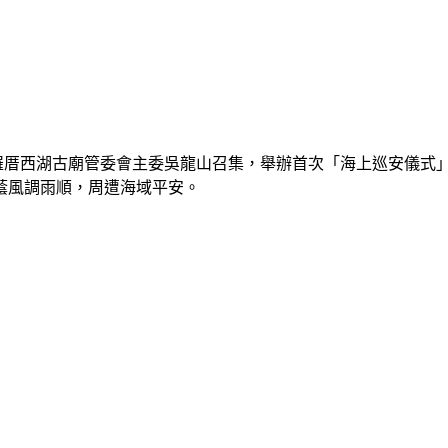
厝西湖古廟管委會主委吳龍山召集，舉辦首次「海上巡安儀式
蔭風調雨順，周遭海域平安。