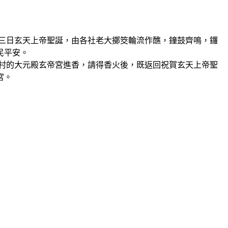
三日玄天上帝聖誕，由各社老大擲筊輪流作醮，鐘鼓齊鳴，鑼
民平安。
村的大元殿玄帝宮進香，請得香火後，既返回祝賀玄天上帝聖
宮。