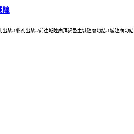
城隍
-1彩乩出禁-2前往城隍廟拜謁邑主城隍廟切結-1城隍廟切結-2