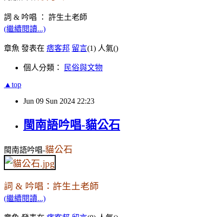
詞 & 吟唱 ： 許生土老師
(繼續閱讀...)
章魚 發表在
痞客邦
留言
(1)
人氣(
)
個人分類：
民俗與文物
▲top
Jun
09
Sun
2024
22:23
閩南語吟唱-貓公石
貓公石
閩南語吟唱-
詞 & 吟唱：許生土老師
(繼續閱讀...)