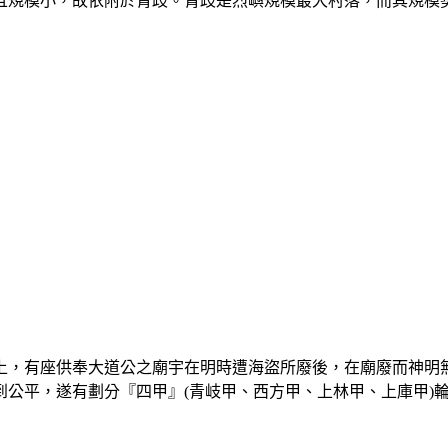
規模小，故依附於青歧。青歧是烈嶼規模最大村落，而其規模
，有座供奉大道公之廟宇在明時遭海盜所廢後，在廟廢而神明
公平，遂有劃分『四甲』(青岐甲、西方甲、上林甲、上庫甲)