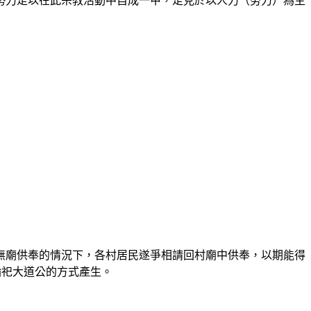
勢力足以在此宗教活動中自成一甲，足見於以人力（勞力）為主
無廟供奉的情況下，各村居民遂爭相請回村廟中供奉，以期能得
輪祀大道公的方式產生。