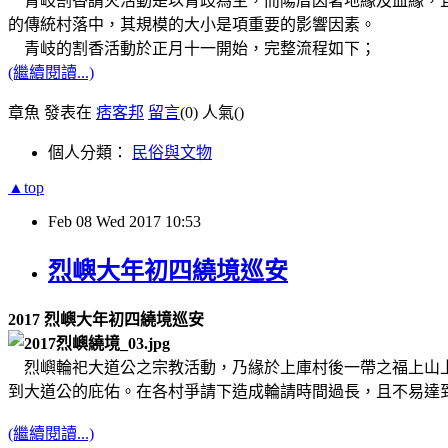
青岐割香請火活動是以青歧為主，而陽厝因著地緣及血緣，且
的傳統村落中，其規模的大小是項重要的影響因素。
青岐的割香活動於正月十一開始，完整流程如下；
(繼續閱讀...)
章魚 發表在
痞客邦
留言
(0)
人氣(
)
個人分類：
民俗與文物
▲top
Feb
08
Wed
2017
10:53
烈嶼大年初四繞境巡安
2017 烈嶼大年初四繞境巡安
烈嶼輪祀大道公之宗教活動，乃緣於上庫村後一帶之福上山上
到大道公的庇佑。在各村爭請下造成輪請時間過長，且不易達到
(繼續閱讀...)