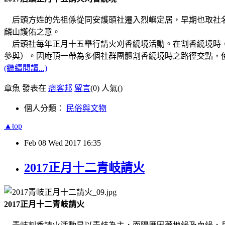
后頭方姓的先祖係從同安護頭社遷入烈嶼定居，早期也取社名
麟山護佑之意。
后頭社每年正月十五舉行請火刈香繞境活動。在割香繞境時，
參與）。
因庵頂一帶為多個社群團體割香繞境時之路徑交點，
(繼續閱讀...)
章魚 發表在
痞客邦
留言
(0)
人氣(
)
個人分類：
民俗與文物
▲top
Feb
08
Wed
2017
16:35
2017正月十二青岐請火
2017正月十二青岐請火