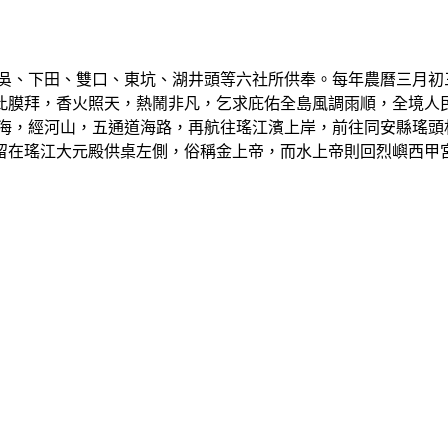
、下田、雙口、東坑、湖井頭等六社所供奉。每年農曆三月初
此膜拜，香火照天，熱鬧非凡，乞求庇佑全島風調雨順，全境人
海，經河山，五通道海路，再航往瑤江濱上岸，前往同安縣瑤頭
留在瑤江大元殿供桌左側，俗稱金上帝，而水上帝則回烈嶼西甲