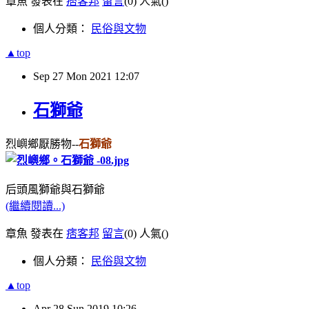
章魚 發表在
痞客邦
留言
(0)
人氣(
)
個人分類：
民俗與文物
▲top
Sep
27
Mon
2021
12:07
石獅爺
烈嶼鄉厭勝物--
石獅爺
后頭風獅爺與石獅爺
(繼續閱讀...)
章魚 發表在
痞客邦
留言
(0)
人氣(
)
個人分類：
民俗與文物
▲top
Apr
28
Sun
2019
10:26