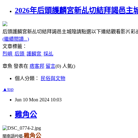
2026年后頭護麟宮新乩切結拜謁邑主
后頭護麟宮新乩切結拜謁邑主城隍請點選以下連結觀看影片彩乩出禁
(繼續閱讀...)
文章標籤：
烈嶼
后頭
護麟宮
採乩
章魚 發表在
痞客邦
留言
(0)
人氣(
)
個人分類：
民俗與文物
▲top
Jun
10
Mon
2024
10:03
雞角公
雞角公
閩南語吟唱-