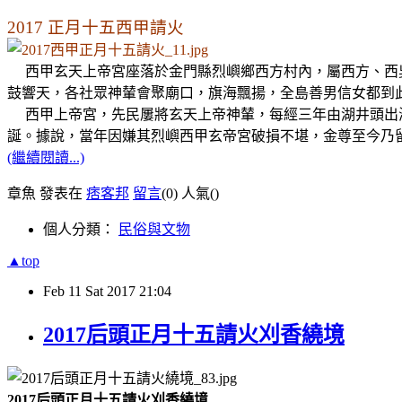
2017 正月十五西甲請火
西甲玄天上帝宮座落於金門縣烈嶼鄉西方村內，屬西方、西吳
鼓響天，各社眾神輦會聚廟口，旗海飄揚，全島善男信女都到
西甲上帝宮，先民屢將玄天上帝神輦，每經三年由湖井頭出
誕。據說，當年因嫌其烈嶼西甲玄帝宮破損不堪，金尊至今乃
(繼續閱讀...)
章魚 發表在
痞客邦
留言
(0)
人氣(
)
個人分類：
民俗與文物
▲top
Feb
11
Sat
2017
21:04
2017后頭正月十五請火刈香繞境
2017后頭正月十五請火刈香繞境