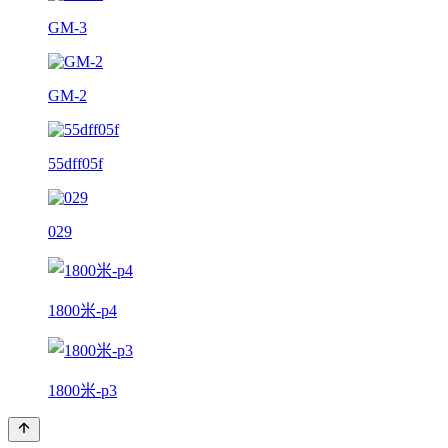
GM-3
GM-2
55dff05f
029
1800米-p4
1800米-p3