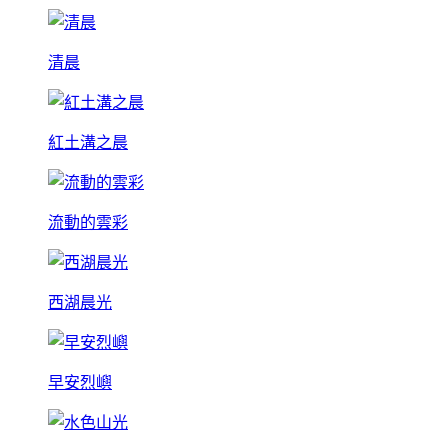
清晨
紅土溝之晨
流動的雲彩
西湖晨光
早安烈嶼