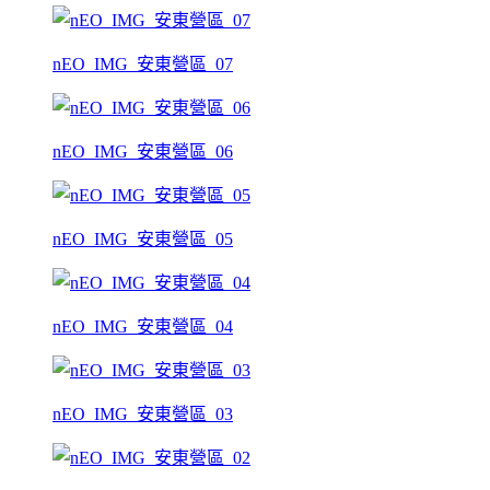
nEO_IMG_安東營區_07
nEO_IMG_安東營區_06
nEO_IMG_安東營區_05
nEO_IMG_安東營區_04
nEO_IMG_安東營區_03