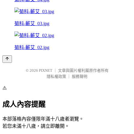
菊科-蘄艾_03.jpg
菊科-蘄艾_02.jpg
© 2026
PIXNET
｜
文章與圖片權利屬原作者所有
隱私權政策
｜
服務聲明
⚠️
成人內容提醒
本部落格內容僅限年滿十八歲者瀏覽。
若您未滿十八歲，請立即離開。