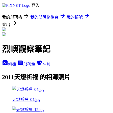
登入
我的部落格
我的部落格後台
我的帳號
登出
烈嶼觀察筆記
相簿
部落格
名片
2011天燈祈福 的相簿照片
天燈祈福_04.jpg