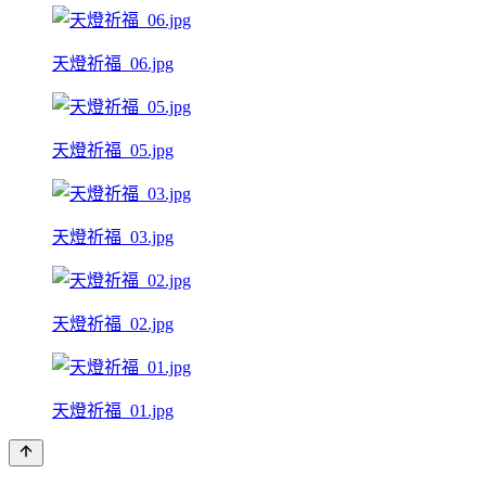
天燈祈福_06.jpg
天燈祈福_05.jpg
天燈祈福_03.jpg
天燈祈福_02.jpg
天燈祈福_01.jpg