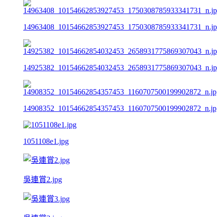
14963408_10154662853927453_1750308785933341731_n.j
14925382_10154662854032453_2658931775869307043_n.j
14908352_10154662854357453_1160707500199902872_n.jp
1051108e1.jpg
吳連賞2.jpg