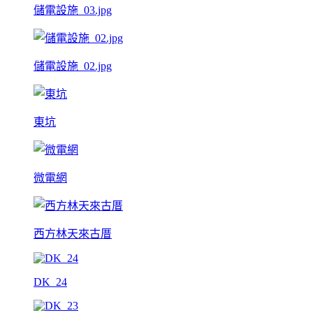
儲電設施_03.jpg
儲電設施_02.jpg
東坑
微電網
西方林天來古厝
DK_24