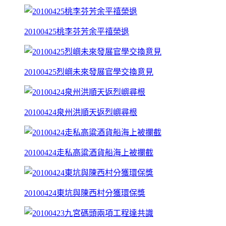
20100425桃李芬芳余平禧榮退
20100425烈嶼未來發展官學交換意見
20100424泉州洪順天返烈嶼尋根
20100424走私高粱酒貨船海上被攔截
20100424東坑與陳西村分獲環保獎