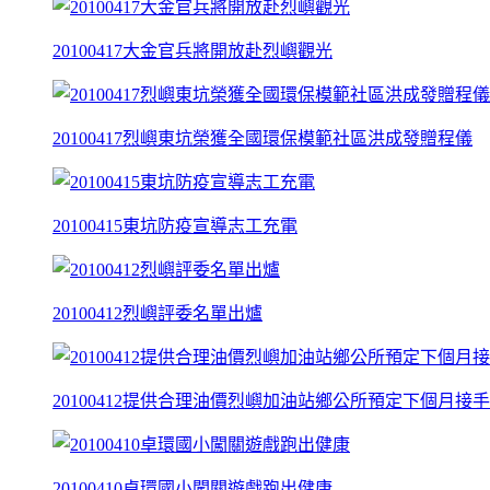
20100417大金官兵將開放赴烈嶼觀光
20100417烈嶼東坑榮獲全國環保模範社區洪成發贈程儀
20100415東坑防疫宣導志工充電
20100412烈嶼評委名單出爐
20100412提供合理油價烈嶼加油站鄉公所預定下個月接
20100410卓環國小闖關遊戲跑出健康