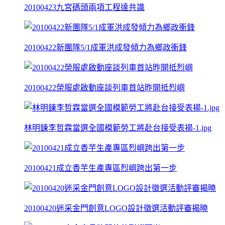
20100423九宮碼頭兩項工程達共識
20100422新團隊5/1成軍洪成發傾力為鄉政衝鋒
20100422榮服處啟動座談列車首站昨開抵烈嶼
林明鍊李哲霖當選全國模範勞工將赴台接受表揚-1.jpg
20100421成立香芋生產專區烈嶼跨出第一步
20100420迷采金門創意LOGO設計徵選活動評審揭曉