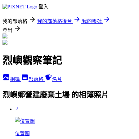
登入
我的部落格
我的部落格後台
我的帳號
登出
烈嶼觀察筆記
相簿
部落格
名片
烈嶼鄉營建廢棄土場 的相簿照片
位置圖