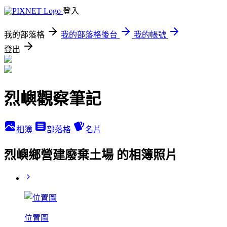
登入
我的部落格
我的部落格後台
我的帳號
登出
烈嶼觀察筆記
相簿
部落格
名片
烈嶼鄉營建廢棄土場 的相簿照片
位置圖