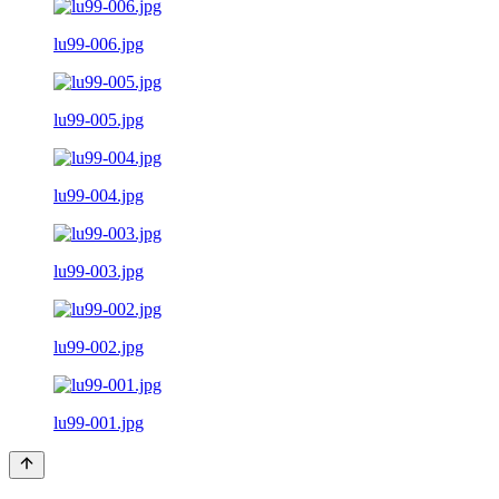
lu99-006.jpg
lu99-005.jpg
lu99-004.jpg
lu99-003.jpg
lu99-002.jpg
lu99-001.jpg