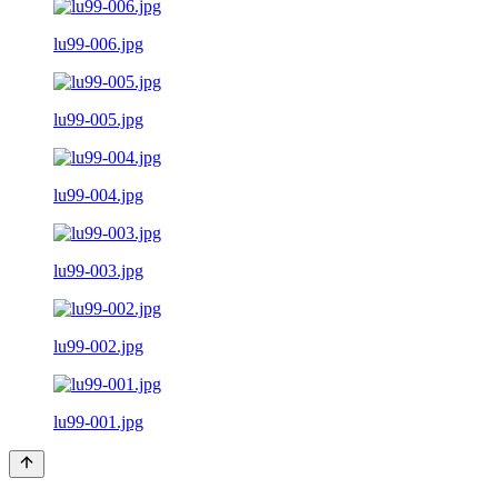
lu99-006.jpg
lu99-005.jpg
lu99-004.jpg
lu99-003.jpg
lu99-002.jpg
lu99-001.jpg