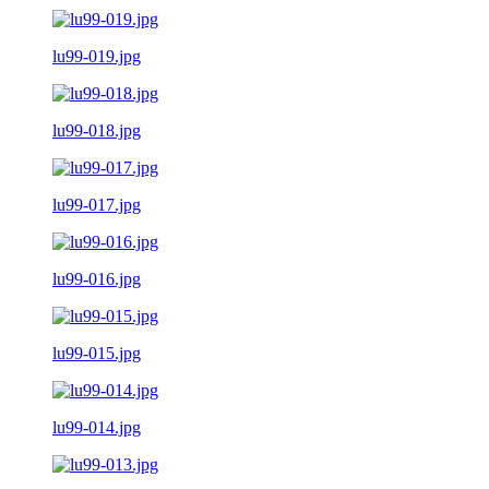
lu99-019.jpg
lu99-018.jpg
lu99-017.jpg
lu99-016.jpg
lu99-015.jpg
lu99-014.jpg