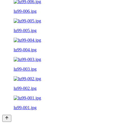
lu99-006.jpg
lu99-005.jpg
lu99-004.jpg
lu99-003.jpg
lu99-002.jpg
lu99-001.jpg